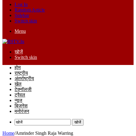
Log In
Random Article
Sidebar
Switch skin
Menu
खोजें
Switch skin
होम
राष्ट्रीय
अंतर्राष्ट्रीय
खेल
टेक्नॉलजी
ट्रैवल
न्यूज
बिजनेस
मनोरंजन
खोजें
Home
/
Amrinder Singh Raja Warring