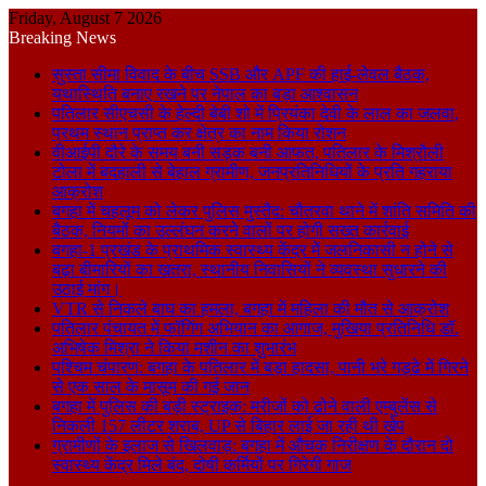
Friday, August 7 2026
Breaking News
सुस्ता सीमा विवाद के बीच SSB और APF की हाई-लेवल बैठक,
यथास्थिति बनाए रखने पर नेपाल का बड़ा आश्वासन
पतिलार सीएचसी के हेल्दी बेबी शो में प्रियंका देवी के लाल का जलवा,
प्रथम स्थान प्राप्त कर क्षेत्र का नाम किया रोशन
वीआईपी दौरे के समय बनी सड़क बनी आफत, पतिलार के मिश्रौली
टोला में बदहाली से बेहाल ग्रामीण, जनप्रतिनिधियों के प्रति गहराया
आक्रोश
बगहा में चहलूम को लेकर पुलिस मुस्तैद: चौतरवा थाने में शांति समिति की
बैठक, नियमों का उल्लंघन करने वालों पर होगी सख्त कार्रवाई
बगहा-1 प्रखंड के प्राथमिक स्वास्थ्य केंद्र में जलनिकासी न होने से
बढ़ा बीमारियों का खतरा, स्थानीय निवासियों ने व्यवस्था सुधारने की
उठाई मांग।
VTR से निकले बाघ का हमला, बगहा में महिला की मौत से आक्रोश
पतिलार पंचायत में फॉगिंग अभियान का आगाज, मुखिया प्रतिनिधि डॉ.
अभिषेक मिश्रा ने किया मशीन का शुभारंभ
पश्चिम चंपारण: बगहा के पतिलार में बड़ा हादसा, पानी भरे गड्ढे में गिरने
से एक साल के मासूम की गई जान
बगहा में पुलिस की बड़ी स्ट्राइक: मरीजों को ढोने वाली एम्बुलेंस से
निकली 157 लीटर शराब, UP से बिहार लाई जा रही थी खेप
ग्रामीणों के इलाज से खिलवाड़: बगहा में औचक निरीक्षण के दौरान दो
स्वास्थ्य केंद्र मिले बंद, दोषी कर्मियों पर गिरेगी गाज