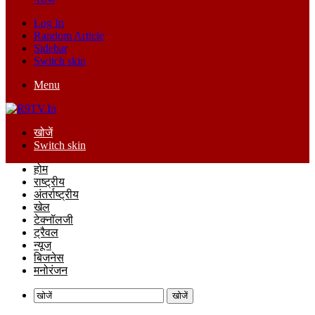
Log In
Random Article
Sidebar
Switch skin
Menu
खोजें
Switch skin
होम
राष्ट्रीय
अंतर्राष्ट्रीय
खेल
टेक्नॉलजी
ट्रैवल
न्यूज
बिजनेस
मनोरंजन
खोजें