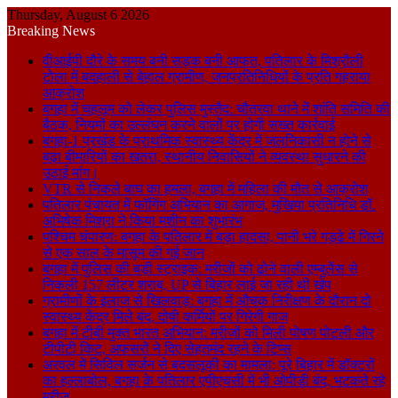
Thursday, August 6 2026
Breaking News
वीआईपी दौरे के समय बनी सड़क बनी आफत, पतिलार के मिश्रौली
टोला में बदहाली से बेहाल ग्रामीण, जनप्रतिनिधियों के प्रति गहराया
आक्रोश
बगहा में चहलूम को लेकर पुलिस मुस्तैद: चौतरवा थाने में शांति समिति की
बैठक, नियमों का उल्लंघन करने वालों पर होगी सख्त कार्रवाई
बगहा-1 प्रखंड के प्राथमिक स्वास्थ्य केंद्र में जलनिकासी न होने से
बढ़ा बीमारियों का खतरा, स्थानीय निवासियों ने व्यवस्था सुधारने की
उठाई मांग।
VTR से निकले बाघ का हमला, बगहा में महिला की मौत से आक्रोश
पतिलार पंचायत में फॉगिंग अभियान का आगाज, मुखिया प्रतिनिधि डॉ.
अभिषेक मिश्रा ने किया मशीन का शुभारंभ
पश्चिम चंपारण: बगहा के पतिलार में बड़ा हादसा, पानी भरे गड्ढे में गिरने
से एक साल के मासूम की गई जान
बगहा में पुलिस की बड़ी स्ट्राइक: मरीजों को ढोने वाली एम्बुलेंस से
निकली 157 लीटर शराब, UP से बिहार लाई जा रही थी खेप
ग्रामीणों के इलाज से खिलवाड़: बगहा में औचक निरीक्षण के दौरान दो
स्वास्थ्य केंद्र मिले बंद, दोषी कर्मियों पर गिरेगी गाज
बगहा में टीबी मुक्त भारत अभियान: मरीजों को मिली पोषण पोटली और
टीपीटी किट, अफसरों ने दिए सेहतमंद रहने के टिप्स
अरवल में सिविल सर्जन से बदसलूकी का मामला: पूरे बिहार में डॉक्टरों
का हल्लाबोल, बगहा के पतिलार एपीएचसी में भी ओपीडी बंद, भटकते रहे
मरीज