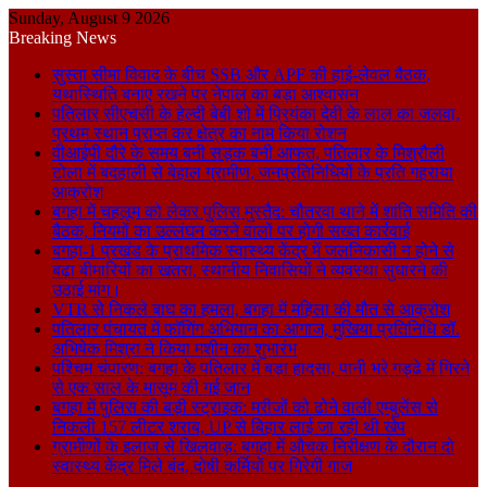
Sunday, August 9 2026
Breaking News
सुस्ता सीमा विवाद के बीच SSB और APF की हाई-लेवल बैठक,
यथास्थिति बनाए रखने पर नेपाल का बड़ा आश्वासन
पतिलार सीएचसी के हेल्दी बेबी शो में प्रियंका देवी के लाल का जलवा,
प्रथम स्थान प्राप्त कर क्षेत्र का नाम किया रोशन
वीआईपी दौरे के समय बनी सड़क बनी आफत, पतिलार के मिश्रौली
टोला में बदहाली से बेहाल ग्रामीण, जनप्रतिनिधियों के प्रति गहराया
आक्रोश
बगहा में चहलूम को लेकर पुलिस मुस्तैद: चौतरवा थाने में शांति समिति की
बैठक, नियमों का उल्लंघन करने वालों पर होगी सख्त कार्रवाई
बगहा-1 प्रखंड के प्राथमिक स्वास्थ्य केंद्र में जलनिकासी न होने से
बढ़ा बीमारियों का खतरा, स्थानीय निवासियों ने व्यवस्था सुधारने की
उठाई मांग।
VTR से निकले बाघ का हमला, बगहा में महिला की मौत से आक्रोश
पतिलार पंचायत में फॉगिंग अभियान का आगाज, मुखिया प्रतिनिधि डॉ.
अभिषेक मिश्रा ने किया मशीन का शुभारंभ
पश्चिम चंपारण: बगहा के पतिलार में बड़ा हादसा, पानी भरे गड्ढे में गिरने
से एक साल के मासूम की गई जान
बगहा में पुलिस की बड़ी स्ट्राइक: मरीजों को ढोने वाली एम्बुलेंस से
निकली 157 लीटर शराब, UP से बिहार लाई जा रही थी खेप
ग्रामीणों के इलाज से खिलवाड़: बगहा में औचक निरीक्षण के दौरान दो
स्वास्थ्य केंद्र मिले बंद, दोषी कर्मियों पर गिरेगी गाज