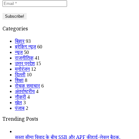
Categories
बिहार
93
ब्रेकिंग न्यूज
60
न्यूज
50
राजनीतिक
41
उत्तर प्रदेश
15
मनोरंजन
12
दिल्ली
10
शिक्षा
8
रोचक समाचार
6
अंतर्राष्ट्रीय
4
नौकरी
4
खेल
3
पंजाब
2
Trending Posts
सुस्ता सीमा विवाद के बीच SSB और APF की हाई-लेवल बैठक,