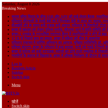
Saturday, August 8 2026
Breaking News
सुस्ता सीमा विवाद के बीच SSB और APF की हाई-लेवल बैठक, यथास्थि
पतिलार सीएचसी के हेल्दी बेबी शो में प्रियंका देवी के लाल का जलवा, प्र
वीआईपी दौरे के समय बनी सड़क बनी आफत, पतिलार के मिश्रौली टोला में
बगहा में चहलूम को लेकर पुलिस मुस्तैद: चौतरवा थाने में शांति समिति की 
बगहा-1 प्रखंड के प्राथमिक स्वास्थ्य केंद्र में जलनिकासी न होने से बढ़
VTR से निकले बाघ का हमला, बगहा में महिला की मौत से आक्रोश
पतिलार पंचायत में फॉगिंग अभियान का आगाज, मुखिया प्रतिनिधि डॉ. अभि
पश्चिम चंपारण: बगहा के पतिलार में बड़ा हादसा, पानी भरे गड्ढे में गिरन
बगहा में पुलिस की बड़ी स्ट्राइक: मरीजों को ढोने वाली एम्बुलेंस से न
ग्रामीणों के इलाज से खिलवाड़: बगहा में औचक निरीक्षण के दौरान दो स्वास्थ्
Log In
Random Article
Sidebar
Switch skin
Menu
खोजें
Switch skin