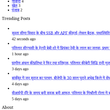
नौकरी
4
खेल
3
पंजाब
2
Trending Posts
सुस्ता सीमा विवाद के बीच SSB और APF की हाई-लेवल बैठक, यथास्थिति 
42 seconds ago
पतिलार सीएचसी के हेल्दी बेबी शो में प्रियंका देवी के लाल का जलवा, प्रथम स
1 hour ago
ग्रामीण अंचल की प्रतिभा ने फिर रचा इतिहास, पतिलार की बेटी सिद्धि रानी मुजफ्फ
3 days ago
बांकीपुर में जन सुराज का परचम, बीजेपी के 30 साल पुराने अभेद्य किले में सें
4 days ago
वीआईपी दौरे के समय बनी सड़क बनी आफत, पतिलार के मिश्रौली टोला में बदहा
5 days ago
About