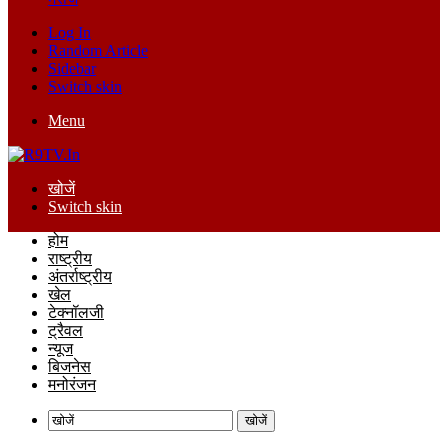
Log In
Random Article
Sidebar
Switch skin
Menu
खोजें
Switch skin
होम
राष्ट्रीय
अंतर्राष्ट्रीय
खेल
टेक्नॉलजी
ट्रैवल
न्यूज
बिजनेस
मनोरंजन
खोजें