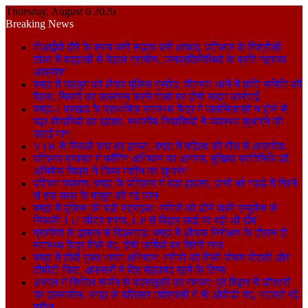
Thursday, August 6 2026
Breaking News
वीआईपी दौरे के समय बनी सड़क बनी आफत, पतिलार के मिश्रौली
टोला में बदहाली से बेहाल ग्रामीण, जनप्रतिनिधियों के प्रति गहराया
आक्रोश
बगहा में चहलूम को लेकर पुलिस मुस्तैद: चौतरवा थाने में शांति समिति की
बैठक, नियमों का उल्लंघन करने वालों पर होगी सख्त कार्रवाई
बगहा-1 प्रखंड के प्राथमिक स्वास्थ्य केंद्र में जलनिकासी न होने से
बढ़ा बीमारियों का खतरा, स्थानीय निवासियों ने व्यवस्था सुधारने की
उठाई मांग।
VTR से निकले बाघ का हमला, बगहा में महिला की मौत से आक्रोश
पतिलार पंचायत में फॉगिंग अभियान का आगाज, मुखिया प्रतिनिधि डॉ.
अभिषेक मिश्रा ने किया मशीन का शुभारंभ
पश्चिम चंपारण: बगहा के पतिलार में बड़ा हादसा, पानी भरे गड्ढे में गिरने
से एक साल के मासूम की गई जान
बगहा में पुलिस की बड़ी स्ट्राइक: मरीजों को ढोने वाली एम्बुलेंस से
निकली 157 लीटर शराब, UP से बिहार लाई जा रही थी खेप
ग्रामीणों के इलाज से खिलवाड़: बगहा में औचक निरीक्षण के दौरान दो
स्वास्थ्य केंद्र मिले बंद, दोषी कर्मियों पर गिरेगी गाज
बगहा में टीबी मुक्त भारत अभियान: मरीजों को मिली पोषण पोटली और
टीपीटी किट, अफसरों ने दिए सेहतमंद रहने के टिप्स
अरवल में सिविल सर्जन से बदसलूकी का मामला: पूरे बिहार में डॉक्टरों
का हल्लाबोल, बगहा के पतिलार एपीएचसी में भी ओपीडी बंद, भटकते रहे
मरीज