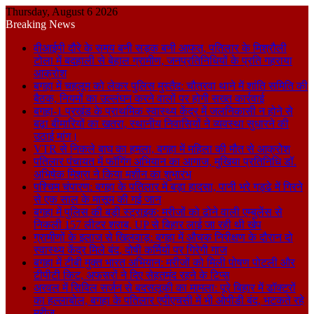
Thursday, August 6 2026
Breaking News
वीआईपी दौरे के समय बनी सड़क बनी आफत, पतिलार के मिश्रौली
टोला में बदहाली से बेहाल ग्रामीण, जनप्रतिनिधियों के प्रति गहराया
आक्रोश
बगहा में चहलूम को लेकर पुलिस मुस्तैद: चौतरवा थाने में शांति समिति की
बैठक, नियमों का उल्लंघन करने वालों पर होगी सख्त कार्रवाई
बगहा-1 प्रखंड के प्राथमिक स्वास्थ्य केंद्र में जलनिकासी न होने से
बढ़ा बीमारियों का खतरा, स्थानीय निवासियों ने व्यवस्था सुधारने की
उठाई मांग।
VTR से निकले बाघ का हमला, बगहा में महिला की मौत से आक्रोश
पतिलार पंचायत में फॉगिंग अभियान का आगाज, मुखिया प्रतिनिधि डॉ.
अभिषेक मिश्रा ने किया मशीन का शुभारंभ
पश्चिम चंपारण: बगहा के पतिलार में बड़ा हादसा, पानी भरे गड्ढे में गिरने
से एक साल के मासूम की गई जान
बगहा में पुलिस की बड़ी स्ट्राइक: मरीजों को ढोने वाली एम्बुलेंस से
निकली 157 लीटर शराब, UP से बिहार लाई जा रही थी खेप
ग्रामीणों के इलाज से खिलवाड़: बगहा में औचक निरीक्षण के दौरान दो
स्वास्थ्य केंद्र मिले बंद, दोषी कर्मियों पर गिरेगी गाज
बगहा में टीबी मुक्त भारत अभियान: मरीजों को मिली पोषण पोटली और
टीपीटी किट, अफसरों ने दिए सेहतमंद रहने के टिप्स
अरवल में सिविल सर्जन से बदसलूकी का मामला: पूरे बिहार में डॉक्टरों
का हल्लाबोल, बगहा के पतिलार एपीएचसी में भी ओपीडी बंद, भटकते रहे
मरीज