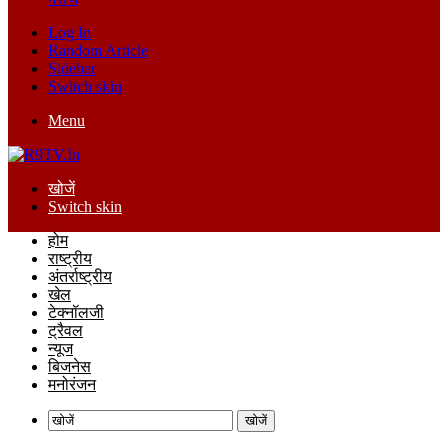
Log In
Random Article
Sidebar
Switch skin
Menu
खोजें
Switch skin
होम
राष्ट्रीय
अंतर्राष्ट्रीय
खेल
टेक्नॉलजी
ट्रैवल
न्यूज
बिजनेस
मनोरंजन
खोजें