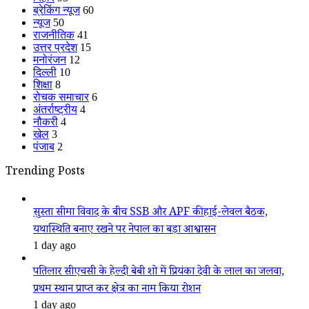
ब्रेकिंग न्यूज
60
न्यूज
50
राजनीतिक
41
उत्तर प्रदेश
15
मनोरंजन
12
दिल्ली
10
शिक्षा
8
रोचक समाचार
6
अंतर्राष्ट्रीय
4
नौकरी
4
खेल
3
पंजाब
2
Trending Posts
सुस्ता सीमा विवाद के बीच SSB और APF की हाई-लेवल बैठक,
यथास्थिति बनाए रखने पर नेपाल का बड़ा आश्वासन
1 day ago
पतिलार सीएचसी के हेल्दी बेबी शो में प्रियंका देवी के लाल का जलवा,
प्रथम स्थान प्राप्त कर क्षेत्र का नाम किया रोशन
1 day ago