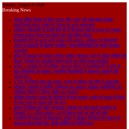
Sunday, August 9 2026
Breaking News
सुस्ता सीमा विवाद के बीच SSB और APF की हाई-लेवल बैठक,
यथास्थिति बनाए रखने पर नेपाल का बड़ा आश्वासन
पतिलार सीएचसी के हेल्दी बेबी शो में प्रियंका देवी के लाल का जलवा,
प्रथम स्थान प्राप्त कर क्षेत्र का नाम किया रोशन
वीआईपी दौरे के समय बनी सड़क बनी आफत, पतिलार के मिश्रौली
टोला में बदहाली से बेहाल ग्रामीण, जनप्रतिनिधियों के प्रति गहराया
आक्रोश
बगहा में चहलूम को लेकर पुलिस मुस्तैद: चौतरवा थाने में शांति समिति की
बैठक, नियमों का उल्लंघन करने वालों पर होगी सख्त कार्रवाई
बगहा-1 प्रखंड के प्राथमिक स्वास्थ्य केंद्र में जलनिकासी न होने से
बढ़ा बीमारियों का खतरा, स्थानीय निवासियों ने व्यवस्था सुधारने की
उठाई मांग।
VTR से निकले बाघ का हमला, बगहा में महिला की मौत से आक्रोश
पतिलार पंचायत में फॉगिंग अभियान का आगाज, मुखिया प्रतिनिधि डॉ.
अभिषेक मिश्रा ने किया मशीन का शुभारंभ
पश्चिम चंपारण: बगहा के पतिलार में बड़ा हादसा, पानी भरे गड्ढे में गिरने
से एक साल के मासूम की गई जान
बगहा में पुलिस की बड़ी स्ट्राइक: मरीजों को ढोने वाली एम्बुलेंस से
निकली 157 लीटर शराब, UP से बिहार लाई जा रही थी खेप
ग्रामीणों के इलाज से खिलवाड़: बगहा में औचक निरीक्षण के दौरान दो
स्वास्थ्य केंद्र मिले बंद, दोषी कर्मियों पर गिरेगी गाज