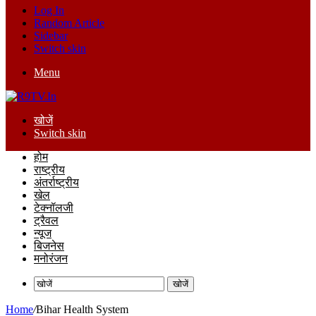
Log In
Random Article
Sidebar
Switch skin
Menu
खोजें
Switch skin
होम
राष्ट्रीय
अंतर्राष्ट्रीय
खेल
टेक्नॉलजी
ट्रैवल
न्यूज
बिजनेस
मनोरंजन
खोजें
Home
/
Bihar Health System