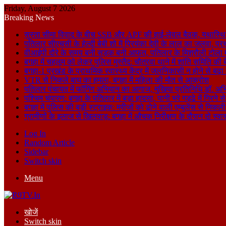
Friday, August 7 2026
Breaking News
सुस्ता सीमा विवाद के बीच SSB और APF की हाई-लेवल बैठक, यथास्थि
पतिलार सीएचसी के हेल्दी बेबी शो में प्रियंका देवी के लाल का जलवा, प्र
वीआईपी दौरे के समय बनी सड़क बनी आफत, पतिलार के मिश्रौली टोला में
बगहा में चहलूम को लेकर पुलिस मुस्तैद: चौतरवा थाने में शांति समिति की 
बगहा-1 प्रखंड के प्राथमिक स्वास्थ्य केंद्र में जलनिकासी न होने से बढ़
VTR से निकले बाघ का हमला, बगहा में महिला की मौत से आक्रोश
पतिलार पंचायत में फॉगिंग अभियान का आगाज, मुखिया प्रतिनिधि डॉ. अभि
पश्चिम चंपारण: बगहा के पतिलार में बड़ा हादसा, पानी भरे गड्ढे में गिरन
बगहा में पुलिस की बड़ी स्ट्राइक: मरीजों को ढोने वाली एम्बुलेंस से न
ग्रामीणों के इलाज से खिलवाड़: बगहा में औचक निरीक्षण के दौरान दो स्वास्थ्
Log In
Random Article
Sidebar
Switch skin
Menu
खोजें
Switch skin