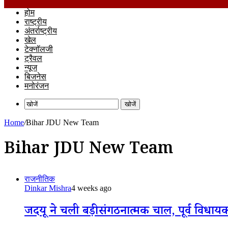
होम
राष्ट्रीय
अंतर्राष्ट्रीय
खेल
टेक्नॉलजी
ट्रैवल
न्यूज
बिजनेस
मनोरंजन
खोजें
Home
/
Bihar JDU New Team
Bihar JDU New Team
राजनीतिक
Dinkar Mishra
4 weeks ago
जदयू ने चली बड़ी संगठनात्मक चाल, पूर्व विधायक 