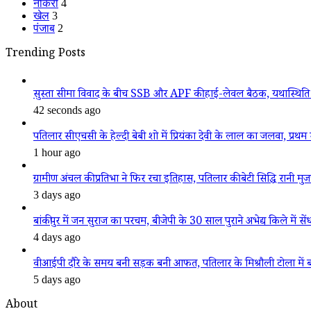
नौकरी
4
खेल
3
पंजाब
2
Trending Posts
सुस्ता सीमा विवाद के बीच SSB और APF की हाई-लेवल बैठक, यथास्थिति 
42 seconds ago
पतिलार सीएचसी के हेल्दी बेबी शो में प्रियंका देवी के लाल का जलवा, प्रथम स
1 hour ago
ग्रामीण अंचल की प्रतिभा ने फिर रचा इतिहास, पतिलार की बेटी सिद्धि रानी मुजफ्फ
3 days ago
बांकीपुर में जन सुराज का परचम, बीजेपी के 30 साल पुराने अभेद्य किले में सें
4 days ago
वीआईपी दौरे के समय बनी सड़क बनी आफत, पतिलार के मिश्रौली टोला में बदहा
5 days ago
About