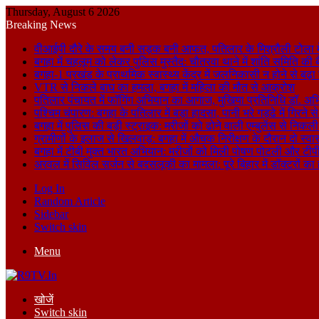
Thursday, August 6 2026
Breaking News
वीआईपी दौरे के समय बनी सड़क बनी आफत, पतिलार के मिश्रौली टोला में
बगहा में चहलूम को लेकर पुलिस मुस्तैद: चौतरवा थाने में शांति समिति की 
बगहा-1 प्रखंड के प्राथमिक स्वास्थ्य केंद्र में जलनिकासी न होने से बढ़
VTR से निकले बाघ का हमला, बगहा में महिला की मौत से आक्रोश
पतिलार पंचायत में फॉगिंग अभियान का आगाज, मुखिया प्रतिनिधि डॉ. अभि
पश्चिम चंपारण: बगहा के पतिलार में बड़ा हादसा, पानी भरे गड्ढे में गिरन
बगहा में पुलिस की बड़ी स्ट्राइक: मरीजों को ढोने वाली एम्बुलेंस से न
ग्रामीणों के इलाज से खिलवाड़: बगहा में औचक निरीक्षण के दौरान दो स्वास्थ्
बगहा में टीबी मुक्त भारत अभियान: मरीजों को मिली पोषण पोटली और टीपी
अरवल में सिविल सर्जन से बदसलूकी का मामला: पूरे बिहार में डॉक्टरों क
Log In
Random Article
Sidebar
Switch skin
Menu
खोजें
Switch skin