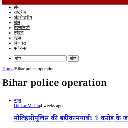
होम
राष्ट्रीय
अंतर्राष्ट्रीय
खेल
टेक्नॉलजी
ट्रैवल
न्यूज
बिजनेस
मनोरंजन
खोजें
Home
/
Bihar police operation
Bihar police operation
न्यूज
Dinkar Mishra
4 weeks ago
मोतिहारी पुलिस की बड़ी कामयाबी: 1 करोड़ के 