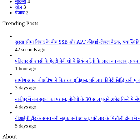
नौकरी
4
खेल
3
पंजाब
2
Trending Posts
सुस्ता सीमा विवाद के बीच SSB और APF की हाई-लेवल बैठक, यथास्थिति 
42 seconds ago
पतिलार सीएचसी के हेल्दी बेबी शो में प्रियंका देवी के लाल का जलवा, प्रथम स
1 hour ago
ग्रामीण अंचल की प्रतिभा ने फिर रचा इतिहास, पतिलार की बेटी सिद्धि रानी मुजफ्फ
3 days ago
बांकीपुर में जन सुराज का परचम, बीजेपी के 30 साल पुराने अभेद्य किले में सें
4 days ago
वीआईपी दौरे के समय बनी सड़क बनी आफत, पतिलार के मिश्रौली टोला में बदहा
5 days ago
About