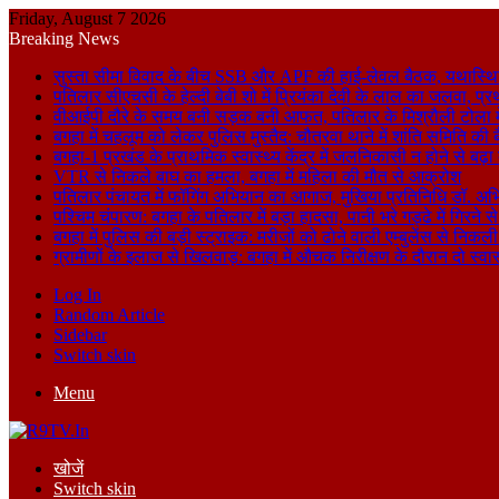
Friday, August 7 2026
Breaking News
सुस्ता सीमा विवाद के बीच SSB और APF की हाई-लेवल बैठक, यथास्थि
पतिलार सीएचसी के हेल्दी बेबी शो में प्रियंका देवी के लाल का जलवा, प्र
वीआईपी दौरे के समय बनी सड़क बनी आफत, पतिलार के मिश्रौली टोला में
बगहा में चहलूम को लेकर पुलिस मुस्तैद: चौतरवा थाने में शांति समिति की 
बगहा-1 प्रखंड के प्राथमिक स्वास्थ्य केंद्र में जलनिकासी न होने से बढ़
VTR से निकले बाघ का हमला, बगहा में महिला की मौत से आक्रोश
पतिलार पंचायत में फॉगिंग अभियान का आगाज, मुखिया प्रतिनिधि डॉ. अभि
पश्चिम चंपारण: बगहा के पतिलार में बड़ा हादसा, पानी भरे गड्ढे में गिरन
बगहा में पुलिस की बड़ी स्ट्राइक: मरीजों को ढोने वाली एम्बुलेंस से न
ग्रामीणों के इलाज से खिलवाड़: बगहा में औचक निरीक्षण के दौरान दो स्वास्थ्
Log In
Random Article
Sidebar
Switch skin
Menu
खोजें
Switch skin