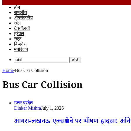
होम
राष्ट्रीय
अंतर्राष्ट्रीय
खेल
टेक्नॉलजी
ट्रैवल
न्यूज
बिजनेस
मनोरंजन
खोजें
Home
/
Bus Car Collision
Bus Car Collision
उत्तर प्रदेश
Dinkar Mishra
July 1, 2026
आगरा-लखनऊ एक्सप्रेसवे पर भीषण हादसा: अनियंत