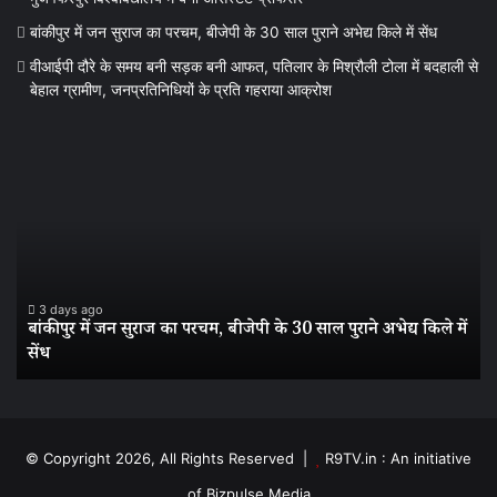
बांकीपुर में जन सुराज का परचम, बीजेपी के 30 साल पुराने अभेद्य किले में सेंध
वीआईपी दौरे के समय बनी सड़क बनी आफत, पतिलार के मिश्रौली टोला में बदहाली से
बेहाल ग्रामीण, जनप्रतिनिधियों के प्रति गहराया आक्रोश
बांकीपुर
वी
में
दौर
जन
के
सुराज
स
का
बन
परचम,
सड
बीजेपी
बन
के
आ
3 days ago
बांकीपुर में जन सुराज का परचम, बीजेपी के 30 साल पुराने अभेद्य किले में
30
पत
सेंध
साल
के
पुराने
मिश
अभेद्य
टो
किले
में
में
बद
© Copyright 2026, All Rights Reserved |
R9TV.in : An initiative
सेंध
से
of Bizpulse Media
बेह