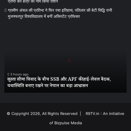
प्राप्त कर क्षेत्र का नाम किया रोशन
ग्रामीण अंचल की प्रतिभा ने फिर रचा इतिहास, पतिलार की बेटी सिद्धि रानी
मुजफ्फरपुर विश्वविद्यालय में बनीं असिस्टेंट प्रोफेसर
सुस्ता
सीमा
विवाद
के
बीच
SSB
और
APF
3 hours ago
सुस्ता सीमा विवाद के बीच SSB और APF की हाई-लेवल बैठक,
की
यथास्थिति बनाए रखने पर नेपाल का बड़ा आश्वासन
हाई-
लेवल
बैठक,
यथास्थिति
बनाए
© Copyright 2026, All Rights Reserved |
R9TV.in : An initiative
रखने
of Bizpulse Media
पर
नेपाल