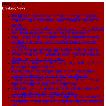
Friday, August 7 2026
Breaking News
वीआईपी दौरे के समय बनी सड़क बनी आफत, पतिलार के मिश्रौली
टोला में बदहाली से बेहाल ग्रामीण, जनप्रतिनिधियों के प्रति गहराया
आक्रोश
बगहा में चहलूम को लेकर पुलिस मुस्तैद: चौतरवा थाने में शांति समिति की
बैठक, नियमों का उल्लंघन करने वालों पर होगी सख्त कार्रवाई
बगहा-1 प्रखंड के प्राथमिक स्वास्थ्य केंद्र में जलनिकासी न होने से
बढ़ा बीमारियों का खतरा, स्थानीय निवासियों ने व्यवस्था सुधारने की
उठाई मांग।
VTR से निकले बाघ का हमला, बगहा में महिला की मौत से आक्रोश
पतिलार पंचायत में फॉगिंग अभियान का आगाज, मुखिया प्रतिनिधि डॉ.
अभिषेक मिश्रा ने किया मशीन का शुभारंभ
पश्चिम चंपारण: बगहा के पतिलार में बड़ा हादसा, पानी भरे गड्ढे में गिरने
से एक साल के मासूम की गई जान
बगहा में पुलिस की बड़ी स्ट्राइक: मरीजों को ढोने वाली एम्बुलेंस से
निकली 157 लीटर शराब, UP से बिहार लाई जा रही थी खेप
ग्रामीणों के इलाज से खिलवाड़: बगहा में औचक निरीक्षण के दौरान दो
स्वास्थ्य केंद्र मिले बंद, दोषी कर्मियों पर गिरेगी गाज
बगहा में टीबी मुक्त भारत अभियान: मरीजों को मिली पोषण पोटली और
टीपीटी किट, अफसरों ने दिए सेहतमंद रहने के टिप्स
अरवल में सिविल सर्जन से बदसलूकी का मामला: पूरे बिहार में डॉक्टरों
का हल्लाबोल, बगहा के पतिलार एपीएचसी में भी ओपीडी बंद, भटकते रहे
मरीज