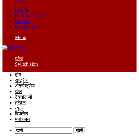
Log In
Random Article
Sidebar
Switch skin
Menu
खोजें
Switch skin
होम
राष्ट्रीय
अंतर्राष्ट्रीय
खेल
टेक्नॉलजी
ट्रैवल
न्यूज
बिजनेस
मनोरंजन
खोजें