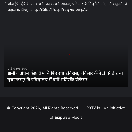
वीआईपी दौरे के समय बनी सड़क बनी आफत, पतिलार के मिश्रौली टोला में बदहाली से
बेहाल ग्रामीण, जनप्रतिनिधियों के प्रति गहराया आक्रोश
ग्रामीण
अंचल
की
प्रतिभा
ने
फिर
रचा
इतिहास,
2 days ago
ग्रामीण अंचल की प्रतिभा ने फिर रचा इतिहास, पतिलार की बेटी सिद्धि रानी
पतिलार
मुजफ्फरपुर विश्वविद्यालय में बनीं असिस्टेंट प्रोफेसर
की
बेटी
सिद्धि
रानी
मुजफ्फरपुर
© Copyright 2026, All Rights Reserved |
R9TV.in : An initiative
विश्वविद्यालय
of Bizpulse Media
में
बनीं
असिस्टेंट
Facebook