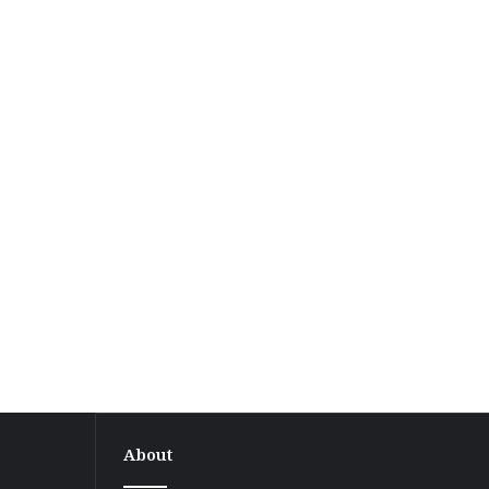
About
बगहा-1
प्रखंड