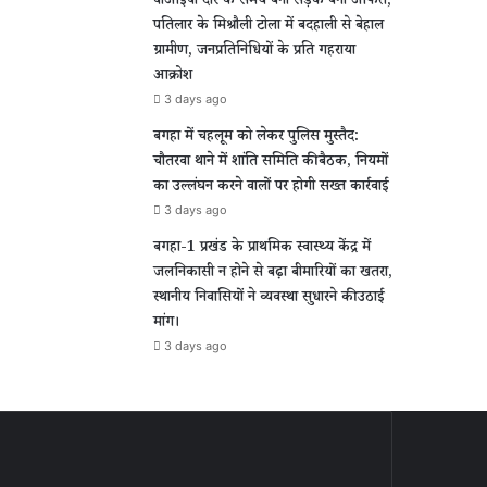
वीआईपी दौरे के समय बनी सड़क बनी आफत,
पतिलार के मिश्रौली टोला में बदहाली से बेहाल
ग्रामीण, जनप्रतिनिधियों के प्रति गहराया
आक्रोश
3 days ago
बगहा में चहलूम को लेकर पुलिस मुस्तैद:
चौतरवा थाने में शांति समिति की बैठक, नियमों
का उल्लंघन करने वालों पर होगी सख्त कार्रवाई
3 days ago
बगहा-1 प्रखंड के प्राथमिक स्वास्थ्य केंद्र में
जलनिकासी न होने से बढ़ा बीमारियों का खतरा,
स्थानीय निवासियों ने व्यवस्था सुधारने की उठाई
मांग।
3 days ago
पुर
वीआईपी
दौरे