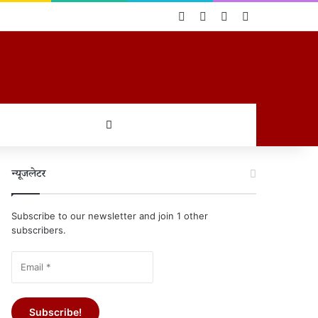
Log In
Random Article
Sidebar
Switch skin
खोजें
न्यूजलेटर
Subscribe to our newsletter and join 1 other
subscribers.