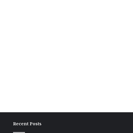
Recent Posts
ग्रामीण
बांकी
अंचल
में