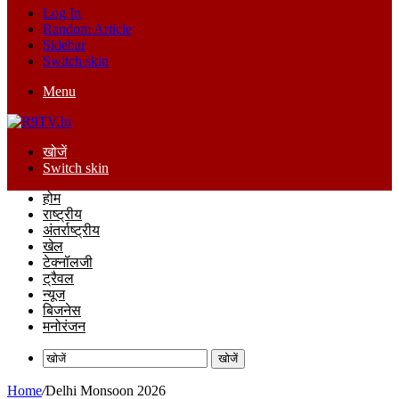
Log In
Random Article
Sidebar
Switch skin
Menu
खोजें
Switch skin
होम
राष्ट्रीय
अंतर्राष्ट्रीय
खेल
टेक्नॉलजी
ट्रैवल
न्यूज
बिजनेस
मनोरंजन
खोजें
Home
/
Delhi Monsoon 2026