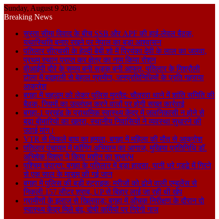
Sunday, August 9 2026
Breaking News
सुस्ता सीमा विवाद के बीच SSB और APF की हाई-लेवल बैठक,
यथास्थिति बनाए रखने पर नेपाल का बड़ा आश्वासन
पतिलार सीएचसी के हेल्दी बेबी शो में प्रियंका देवी के लाल का जलवा,
प्रथम स्थान प्राप्त कर क्षेत्र का नाम किया रोशन
वीआईपी दौरे के समय बनी सड़क बनी आफत, पतिलार के मिश्रौली
टोला में बदहाली से बेहाल ग्रामीण, जनप्रतिनिधियों के प्रति गहराया
आक्रोश
बगहा में चहलूम को लेकर पुलिस मुस्तैद: चौतरवा थाने में शांति समिति की
बैठक, नियमों का उल्लंघन करने वालों पर होगी सख्त कार्रवाई
बगहा-1 प्रखंड के प्राथमिक स्वास्थ्य केंद्र में जलनिकासी न होने से
बढ़ा बीमारियों का खतरा, स्थानीय निवासियों ने व्यवस्था सुधारने की
उठाई मांग।
VTR से निकले बाघ का हमला, बगहा में महिला की मौत से आक्रोश
पतिलार पंचायत में फॉगिंग अभियान का आगाज, मुखिया प्रतिनिधि डॉ.
अभिषेक मिश्रा ने किया मशीन का शुभारंभ
पश्चिम चंपारण: बगहा के पतिलार में बड़ा हादसा, पानी भरे गड्ढे में गिरने
से एक साल के मासूम की गई जान
बगहा में पुलिस की बड़ी स्ट्राइक: मरीजों को ढोने वाली एम्बुलेंस से
निकली 157 लीटर शराब, UP से बिहार लाई जा रही थी खेप
ग्रामीणों के इलाज से खिलवाड़: बगहा में औचक निरीक्षण के दौरान दो
स्वास्थ्य केंद्र मिले बंद, दोषी कर्मियों पर गिरेगी गाज