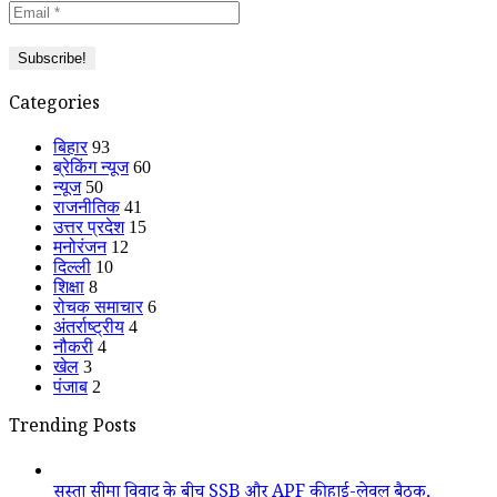
Categories
बिहार
93
ब्रेकिंग न्यूज
60
न्यूज
50
राजनीतिक
41
उत्तर प्रदेश
15
मनोरंजन
12
दिल्ली
10
शिक्षा
8
रोचक समाचार
6
अंतर्राष्ट्रीय
4
नौकरी
4
खेल
3
पंजाब
2
Trending Posts
सुस्ता सीमा विवाद के बीच SSB और APF की हाई-लेवल बैठक,