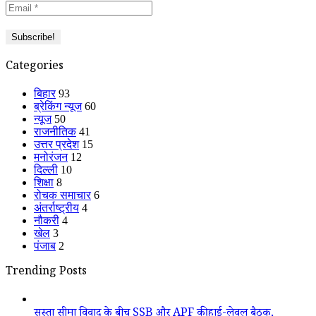
Categories
बिहार
93
ब्रेकिंग न्यूज
60
न्यूज
50
राजनीतिक
41
उत्तर प्रदेश
15
मनोरंजन
12
दिल्ली
10
शिक्षा
8
रोचक समाचार
6
अंतर्राष्ट्रीय
4
नौकरी
4
खेल
3
पंजाब
2
Trending Posts
सुस्ता सीमा विवाद के बीच SSB और APF की हाई-लेवल बैठक,