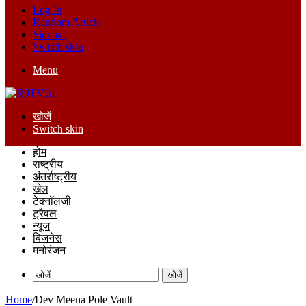
Log In
Random Article
Sidebar
Switch skin
Menu
खोजें
Switch skin
होम
राष्ट्रीय
अंतर्राष्ट्रीय
खेल
टेक्नॉलजी
ट्रैवल
न्यूज
बिजनेस
मनोरंजन
खोजें
Home
/
Dev Meena Pole Vault