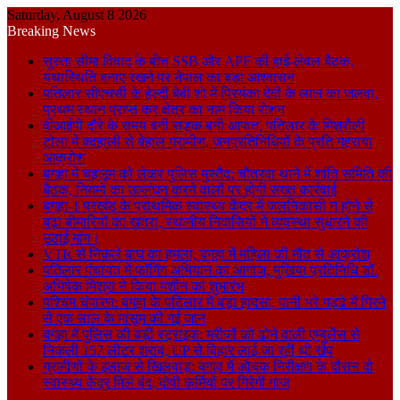
Saturday, August 8 2026
Breaking News
सुस्ता सीमा विवाद के बीच SSB और APF की हाई-लेवल बैठक,
यथास्थिति बनाए रखने पर नेपाल का बड़ा आश्वासन
पतिलार सीएचसी के हेल्दी बेबी शो में प्रियंका देवी के लाल का जलवा,
प्रथम स्थान प्राप्त कर क्षेत्र का नाम किया रोशन
वीआईपी दौरे के समय बनी सड़क बनी आफत, पतिलार के मिश्रौली
टोला में बदहाली से बेहाल ग्रामीण, जनप्रतिनिधियों के प्रति गहराया
आक्रोश
बगहा में चहलूम को लेकर पुलिस मुस्तैद: चौतरवा थाने में शांति समिति की
बैठक, नियमों का उल्लंघन करने वालों पर होगी सख्त कार्रवाई
बगहा-1 प्रखंड के प्राथमिक स्वास्थ्य केंद्र में जलनिकासी न होने से
बढ़ा बीमारियों का खतरा, स्थानीय निवासियों ने व्यवस्था सुधारने की
उठाई मांग।
VTR से निकले बाघ का हमला, बगहा में महिला की मौत से आक्रोश
पतिलार पंचायत में फॉगिंग अभियान का आगाज, मुखिया प्रतिनिधि डॉ.
अभिषेक मिश्रा ने किया मशीन का शुभारंभ
पश्चिम चंपारण: बगहा के पतिलार में बड़ा हादसा, पानी भरे गड्ढे में गिरने
से एक साल के मासूम की गई जान
बगहा में पुलिस की बड़ी स्ट्राइक: मरीजों को ढोने वाली एम्बुलेंस से
निकली 157 लीटर शराब, UP से बिहार लाई जा रही थी खेप
ग्रामीणों के इलाज से खिलवाड़: बगहा में औचक निरीक्षण के दौरान दो
स्वास्थ्य केंद्र मिले बंद, दोषी कर्मियों पर गिरेगी गाज