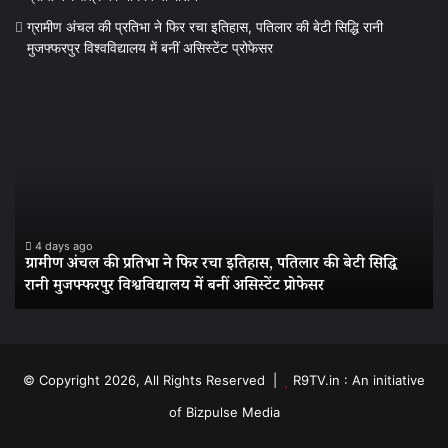
ग्रामीण अंचल की प्रतिभा ने फिर रचा इतिहास, पतिलार की बेटी सिद्धि रानी
मुजफ्फरपुर विश्वविद्यालय में बनीं असिस्टेंट प्रोफेसर
ग्रामीण
बां
अंचल
में
की
ज
प्रतिभा
सु
ने
का
फिर
पर
रचा
बीज
इतिहास,
के
4 days ago
ग्रामीण अंचल की प्रतिभा ने फिर रचा इतिहास, पतिलार की बेटी सिद्धि
पतिलार
3
रानी मुजफ्फरपुर विश्वविद्यालय में बनीं असिस्टेंट प्रोफेसर
स
की
सा
बेटी
पुरा
सिद्धि
अभे
रानी
कि
मुजफ्फरपुर
में
© Copyright 2026, All Rights Reserved |
R9TV.in : An initiative
विश्वविद्यालय
सें
of Bizpulse Media
में
बनीं