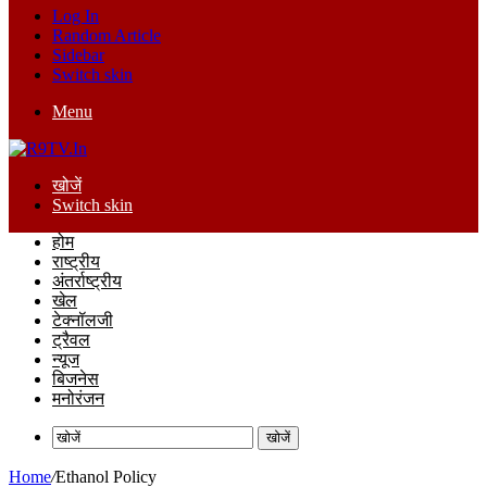
Log In
Random Article
Sidebar
Switch skin
Menu
खोजें
Switch skin
होम
राष्ट्रीय
अंतर्राष्ट्रीय
खेल
टेक्नॉलजी
ट्रैवल
न्यूज
बिजनेस
मनोरंजन
खोजें
Home
/
Ethanol Policy