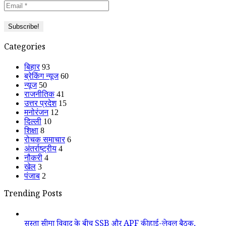
Categories
बिहार
93
ब्रेकिंग न्यूज
60
न्यूज
50
राजनीतिक
41
उत्तर प्रदेश
15
मनोरंजन
12
दिल्ली
10
शिक्षा
8
रोचक समाचार
6
अंतर्राष्ट्रीय
4
नौकरी
4
खेल
3
पंजाब
2
Trending Posts
सुस्ता सीमा विवाद के बीच SSB और APF की हाई-लेवल बैठक,