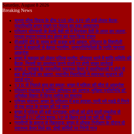
Saturday, August 8 2026
Breaking News
सुस्ता सीमा विवाद के बीच SSB और APF की हाई-लेवल बैठक,
यथास्थिति बनाए रखने पर नेपाल का बड़ा आश्वासन
पतिलार सीएचसी के हेल्दी बेबी शो में प्रियंका देवी के लाल का जलवा,
प्रथम स्थान प्राप्त कर क्षेत्र का नाम किया रोशन
वीआईपी दौरे के समय बनी सड़क बनी आफत, पतिलार के मिश्रौली
टोला में बदहाली से बेहाल ग्रामीण, जनप्रतिनिधियों के प्रति गहराया
आक्रोश
बगहा में चहलूम को लेकर पुलिस मुस्तैद: चौतरवा थाने में शांति समिति की
बैठक, नियमों का उल्लंघन करने वालों पर होगी सख्त कार्रवाई
बगहा-1 प्रखंड के प्राथमिक स्वास्थ्य केंद्र में जलनिकासी न होने से
बढ़ा बीमारियों का खतरा, स्थानीय निवासियों ने व्यवस्था सुधारने की
उठाई मांग।
VTR से निकले बाघ का हमला, बगहा में महिला की मौत से आक्रोश
पतिलार पंचायत में फॉगिंग अभियान का आगाज, मुखिया प्रतिनिधि डॉ.
अभिषेक मिश्रा ने किया मशीन का शुभारंभ
पश्चिम चंपारण: बगहा के पतिलार में बड़ा हादसा, पानी भरे गड्ढे में गिरने
से एक साल के मासूम की गई जान
बगहा में पुलिस की बड़ी स्ट्राइक: मरीजों को ढोने वाली एम्बुलेंस से
निकली 157 लीटर शराब, UP से बिहार लाई जा रही थी खेप
ग्रामीणों के इलाज से खिलवाड़: बगहा में औचक निरीक्षण के दौरान दो
स्वास्थ्य केंद्र मिले बंद, दोषी कर्मियों पर गिरेगी गाज