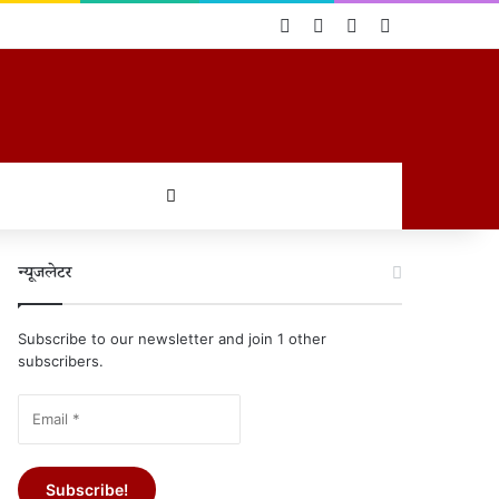
Log In
Random Article
Sidebar
Switch skin
खोजें
न्यूजलेटर
Subscribe to our newsletter and join 1 other
subscribers.