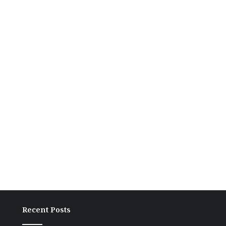
Recent Posts
ग्रामीण
बांकी
अंचल
में