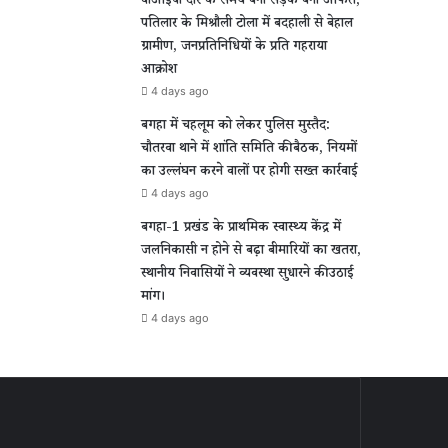
वीआईपी दौरे के समय बनी सड़क बनी आफत,
पतिलार के मिश्रौली टोला में बदहाली से बेहाल
ग्रामीण, जनप्रतिनिधियों के प्रति गहराया
आक्रोश
4 days ago
बगहा में चहलूम को लेकर पुलिस मुस्तैद:
चौतरवा थाने में शांति समिति की बैठक, नियमों
का उल्लंघन करने वालों पर होगी सख्त कार्रवाई
4 days ago
बगहा-1 प्रखंड के प्राथमिक स्वास्थ्य केंद्र में
जलनिकासी न होने से बढ़ा बीमारियों का खतरा,
स्थानीय निवासियों ने व्यवस्था सुधारने की उठाई
मांग।
4 days ago
पुर
वीआईपी
दौरे