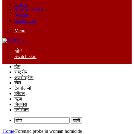
Log In
Random Article
Sidebar
Switch skin
Menu
खोजें
Switch skin
होम
राष्ट्रीय
अंतर्राष्ट्रीय
खेल
टेक्नॉलजी
ट्रैवल
न्यूज
बिजनेस
मनोरंजन
खोजें
Home
/
Forensic probe in woman homicide