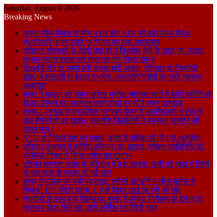
Saturday, August 8 2026
Breaking News
सुस्ता सीमा विवाद के बीच SSB और APF की हाई-लेवल बैठक,
यथास्थिति बनाए रखने पर नेपाल का बड़ा आश्वासन
पतिलार सीएचसी के हेल्दी बेबी शो में प्रियंका देवी के लाल का जलवा,
प्रथम स्थान प्राप्त कर क्षेत्र का नाम किया रोशन
वीआईपी दौरे के समय बनी सड़क बनी आफत, पतिलार के मिश्रौली
टोला में बदहाली से बेहाल ग्रामीण, जनप्रतिनिधियों के प्रति गहराया
आक्रोश
बगहा में चहलूम को लेकर पुलिस मुस्तैद: चौतरवा थाने में शांति समिति की
बैठक, नियमों का उल्लंघन करने वालों पर होगी सख्त कार्रवाई
बगहा-1 प्रखंड के प्राथमिक स्वास्थ्य केंद्र में जलनिकासी न होने से
बढ़ा बीमारियों का खतरा, स्थानीय निवासियों ने व्यवस्था सुधारने की
उठाई मांग।
VTR से निकले बाघ का हमला, बगहा में महिला की मौत से आक्रोश
पतिलार पंचायत में फॉगिंग अभियान का आगाज, मुखिया प्रतिनिधि डॉ.
अभिषेक मिश्रा ने किया मशीन का शुभारंभ
पश्चिम चंपारण: बगहा के पतिलार में बड़ा हादसा, पानी भरे गड्ढे में गिरने
से एक साल के मासूम की गई जान
बगहा में पुलिस की बड़ी स्ट्राइक: मरीजों को ढोने वाली एम्बुलेंस से
निकली 157 लीटर शराब, UP से बिहार लाई जा रही थी खेप
ग्रामीणों के इलाज से खिलवाड़: बगहा में औचक निरीक्षण के दौरान दो
स्वास्थ्य केंद्र मिले बंद, दोषी कर्मियों पर गिरेगी गाज