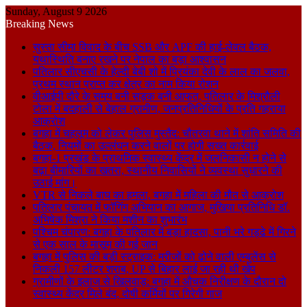
Sunday, August 9 2026
Breaking News
सुस्ता सीमा विवाद के बीच SSB और APF की हाई-लेवल बैठक,
यथास्थिति बनाए रखने पर नेपाल का बड़ा आश्वासन
पतिलार सीएचसी के हेल्दी बेबी शो में प्रियंका देवी के लाल का जलवा,
प्रथम स्थान प्राप्त कर क्षेत्र का नाम किया रोशन
वीआईपी दौरे के समय बनी सड़क बनी आफत, पतिलार के मिश्रौली
टोला में बदहाली से बेहाल ग्रामीण, जनप्रतिनिधियों के प्रति गहराया
आक्रोश
बगहा में चहलूम को लेकर पुलिस मुस्तैद: चौतरवा थाने में शांति समिति की
बैठक, नियमों का उल्लंघन करने वालों पर होगी सख्त कार्रवाई
बगहा-1 प्रखंड के प्राथमिक स्वास्थ्य केंद्र में जलनिकासी न होने से
बढ़ा बीमारियों का खतरा, स्थानीय निवासियों ने व्यवस्था सुधारने की
उठाई मांग।
VTR से निकले बाघ का हमला, बगहा में महिला की मौत से आक्रोश
पतिलार पंचायत में फॉगिंग अभियान का आगाज, मुखिया प्रतिनिधि डॉ.
अभिषेक मिश्रा ने किया मशीन का शुभारंभ
पश्चिम चंपारण: बगहा के पतिलार में बड़ा हादसा, पानी भरे गड्ढे में गिरने
से एक साल के मासूम की गई जान
बगहा में पुलिस की बड़ी स्ट्राइक: मरीजों को ढोने वाली एम्बुलेंस से
निकली 157 लीटर शराब, UP से बिहार लाई जा रही थी खेप
ग्रामीणों के इलाज से खिलवाड़: बगहा में औचक निरीक्षण के दौरान दो
स्वास्थ्य केंद्र मिले बंद, दोषी कर्मियों पर गिरेगी गाज