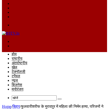
Log
In
Random
Article
Sidebar
Switch
skin
Menu
खोजें
Switch
skin
होम
राष्ट्रीय
अंतर्राष्ट्रीय
खेल
टेक्नॉलजी
ट्रैवल
न्यूज
बिजनेस
मनोरंजन
खोजें
Home
/
बिहार
/
फुलवारीशरीफ के मुरादपुर में महिला की निर्मम हत्या, परिजनों ने