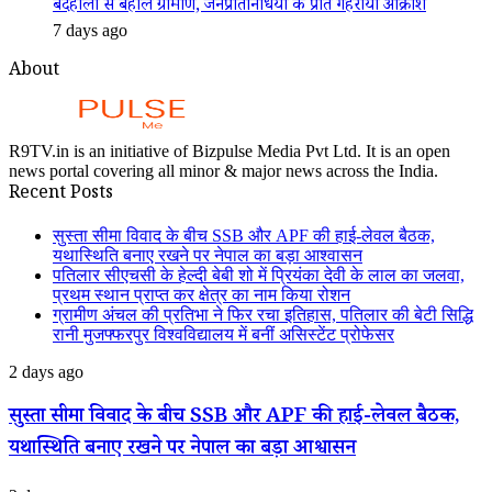
बदहाली से बेहाल ग्रामीण, जनप्रतिनिधियों के प्रति गहराया आक्रोश
7 days ago
About
R9TV.in is an initiative of Bizpulse Media Pvt Ltd. It is an open
news portal covering all minor & major news across the India.
Recent Posts
सुस्ता सीमा विवाद के बीच SSB और APF की हाई-लेवल बैठक,
यथास्थिति बनाए रखने पर नेपाल का बड़ा आश्वासन
पतिलार सीएचसी के हेल्दी बेबी शो में प्रियंका देवी के लाल का जलवा,
प्रथम स्थान प्राप्त कर क्षेत्र का नाम किया रोशन
ग्रामीण अंचल की प्रतिभा ने फिर रचा इतिहास, पतिलार की बेटी सिद्धि
रानी मुजफ्फरपुर विश्वविद्यालय में बनीं असिस्टेंट प्रोफेसर
सुस्ता
2 days ago
सीमा
विवाद
सुस्ता सीमा विवाद के बीच SSB और APF की हाई-लेवल बैठक,
के
यथास्थिति बनाए रखने पर नेपाल का बड़ा आश्वासन
बीच
SSB
और