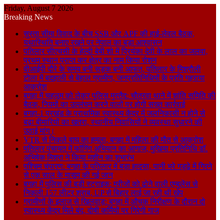
Friday, August 7 2026
Breaking News
सुस्ता सीमा विवाद के बीच SSB और APF की हाई-लेवल बैठक,
यथास्थिति बनाए रखने पर नेपाल का बड़ा आश्वासन
पतिलार सीएचसी के हेल्दी बेबी शो में प्रियंका देवी के लाल का जलवा,
प्रथम स्थान प्राप्त कर क्षेत्र का नाम किया रोशन
वीआईपी दौरे के समय बनी सड़क बनी आफत, पतिलार के मिश्रौली
टोला में बदहाली से बेहाल ग्रामीण, जनप्रतिनिधियों के प्रति गहराया
आक्रोश
बगहा में चहलूम को लेकर पुलिस मुस्तैद: चौतरवा थाने में शांति समिति की
बैठक, नियमों का उल्लंघन करने वालों पर होगी सख्त कार्रवाई
बगहा-1 प्रखंड के प्राथमिक स्वास्थ्य केंद्र में जलनिकासी न होने से
बढ़ा बीमारियों का खतरा, स्थानीय निवासियों ने व्यवस्था सुधारने की
उठाई मांग।
VTR से निकले बाघ का हमला, बगहा में महिला की मौत से आक्रोश
पतिलार पंचायत में फॉगिंग अभियान का आगाज, मुखिया प्रतिनिधि डॉ.
अभिषेक मिश्रा ने किया मशीन का शुभारंभ
पश्चिम चंपारण: बगहा के पतिलार में बड़ा हादसा, पानी भरे गड्ढे में गिरने
से एक साल के मासूम की गई जान
बगहा में पुलिस की बड़ी स्ट्राइक: मरीजों को ढोने वाली एम्बुलेंस से
निकली 157 लीटर शराब, UP से बिहार लाई जा रही थी खेप
ग्रामीणों के इलाज से खिलवाड़: बगहा में औचक निरीक्षण के दौरान दो
स्वास्थ्य केंद्र मिले बंद, दोषी कर्मियों पर गिरेगी गाज