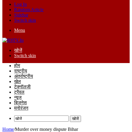
Log In
Random Article
Sidebar
Switch skin
Menu
खोजें
Switch skin
होम
राष्ट्रीय
अंतर्राष्ट्रीय
खेल
टेक्नॉलजी
ट्रैवल
न्यूज
बिजनेस
मनोरंजन
खोजें
Home
/
Murder over money dispute Bihar