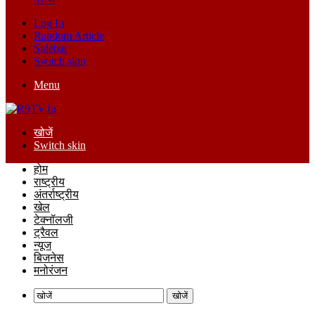
Log In
Random Article
Sidebar
Switch skin
Menu
खोजें
Switch skin
होम
राष्ट्रीय
अंतर्राष्ट्रीय
खेल
टेक्नॉलजी
ट्रैवल
न्यूज
बिजनेस
मनोरंजन
खोजें