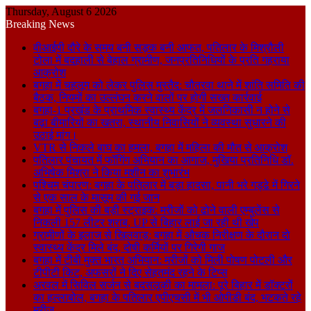
Thursday, August 6 2026
Breaking News
वीआईपी दौरे के समय बनी सड़क बनी आफत, पतिलार के मिश्रौली
टोला में बदहाली से बेहाल ग्रामीण, जनप्रतिनिधियों के प्रति गहराया
आक्रोश
बगहा में चहलूम को लेकर पुलिस मुस्तैद: चौतरवा थाने में शांति समिति की
बैठक, नियमों का उल्लंघन करने वालों पर होगी सख्त कार्रवाई
बगहा-1 प्रखंड के प्राथमिक स्वास्थ्य केंद्र में जलनिकासी न होने से
बढ़ा बीमारियों का खतरा, स्थानीय निवासियों ने व्यवस्था सुधारने की
उठाई मांग।
VTR से निकले बाघ का हमला, बगहा में महिला की मौत से आक्रोश
पतिलार पंचायत में फॉगिंग अभियान का आगाज, मुखिया प्रतिनिधि डॉ.
अभिषेक मिश्रा ने किया मशीन का शुभारंभ
पश्चिम चंपारण: बगहा के पतिलार में बड़ा हादसा, पानी भरे गड्ढे में गिरने
से एक साल के मासूम की गई जान
बगहा में पुलिस की बड़ी स्ट्राइक: मरीजों को ढोने वाली एम्बुलेंस से
निकली 157 लीटर शराब, UP से बिहार लाई जा रही थी खेप
ग्रामीणों के इलाज से खिलवाड़: बगहा में औचक निरीक्षण के दौरान दो
स्वास्थ्य केंद्र मिले बंद, दोषी कर्मियों पर गिरेगी गाज
बगहा में टीबी मुक्त भारत अभियान: मरीजों को मिली पोषण पोटली और
टीपीटी किट, अफसरों ने दिए सेहतमंद रहने के टिप्स
अरवल में सिविल सर्जन से बदसलूकी का मामला: पूरे बिहार में डॉक्टरों
का हल्लाबोल, बगहा के पतिलार एपीएचसी में भी ओपीडी बंद, भटकते रहे
मरीज