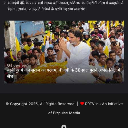
वीआईपी दौरे के समय बनी सड़क बनी आफत, पतिलार के मिश्रौली टोला में बदहाली से
बेहाल ग्रामीण, जनप्रतिनिधियों के प्रति गहराया आक्रोश
बांकीपुर
वी
में
दौर
जन
के
सुराज
स
का
बन
परचम,
सड
बीजेपी
बन
के
आ
3 days ago
बांकीपुर में जन सुराज का परचम, बीजेपी के 30 साल पुराने अभेद्य किले में
30
पत
सेंध
साल
के
पुराने
मिश
अभेद्य
टो
किले
में
में
बद
© Copyright 2026, All Rights Reserved |
R9TV.in : An initiative
सेंध
से
of Bizpulse Media
बेह
ग्र
जनप
Facebook