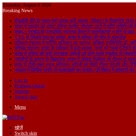
Thursday, August 6 2026
Breaking News
वीआईपी दौरे के समय बनी सड़क बनी आफत, पतिलार के मिश्रौली टोला में
बगहा में चहलूम को लेकर पुलिस मुस्तैद: चौतरवा थाने में शांति समिति की 
बगहा-1 प्रखंड के प्राथमिक स्वास्थ्य केंद्र में जलनिकासी न होने से बढ़
VTR से निकले बाघ का हमला, बगहा में महिला की मौत से आक्रोश
पतिलार पंचायत में फॉगिंग अभियान का आगाज, मुखिया प्रतिनिधि डॉ. अभि
पश्चिम चंपारण: बगहा के पतिलार में बड़ा हादसा, पानी भरे गड्ढे में गिरन
बगहा में पुलिस की बड़ी स्ट्राइक: मरीजों को ढोने वाली एम्बुलेंस से न
ग्रामीणों के इलाज से खिलवाड़: बगहा में औचक निरीक्षण के दौरान दो स्वास्थ्
बगहा में टीबी मुक्त भारत अभियान: मरीजों को मिली पोषण पोटली और टीपी
अरवल में सिविल सर्जन से बदसलूकी का मामला: पूरे बिहार में डॉक्टरों क
Log In
Random Article
Sidebar
Switch skin
Menu
खोजें
Switch skin