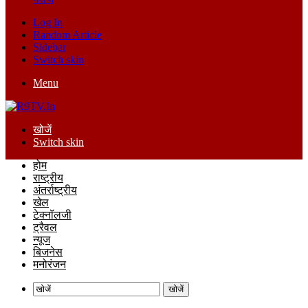
Log In
Random Article
Sidebar
Switch skin
Menu
खोजें
Switch skin
होम
राष्ट्रीय
अंतर्राष्ट्रीय
खेल
टेक्नॉलजी
ट्रैवल
न्यूज
बिजनेस
मनोरंजन
खोजें