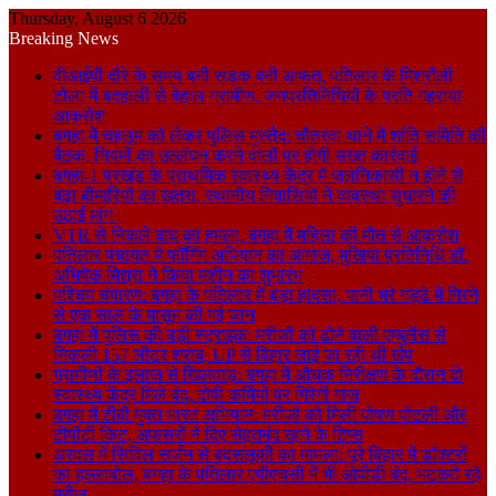
Thursday, August 6 2026
Breaking News
वीआईपी दौरे के समय बनी सड़क बनी आफत, पतिलार के मिश्रौली
टोला में बदहाली से बेहाल ग्रामीण, जनप्रतिनिधियों के प्रति गहराया
आक्रोश
बगहा में चहलूम को लेकर पुलिस मुस्तैद: चौतरवा थाने में शांति समिति की
बैठक, नियमों का उल्लंघन करने वालों पर होगी सख्त कार्रवाई
बगहा-1 प्रखंड के प्राथमिक स्वास्थ्य केंद्र में जलनिकासी न होने से
बढ़ा बीमारियों का खतरा, स्थानीय निवासियों ने व्यवस्था सुधारने की
उठाई मांग।
VTR से निकले बाघ का हमला, बगहा में महिला की मौत से आक्रोश
पतिलार पंचायत में फॉगिंग अभियान का आगाज, मुखिया प्रतिनिधि डॉ.
अभिषेक मिश्रा ने किया मशीन का शुभारंभ
पश्चिम चंपारण: बगहा के पतिलार में बड़ा हादसा, पानी भरे गड्ढे में गिरने
से एक साल के मासूम की गई जान
बगहा में पुलिस की बड़ी स्ट्राइक: मरीजों को ढोने वाली एम्बुलेंस से
निकली 157 लीटर शराब, UP से बिहार लाई जा रही थी खेप
ग्रामीणों के इलाज से खिलवाड़: बगहा में औचक निरीक्षण के दौरान दो
स्वास्थ्य केंद्र मिले बंद, दोषी कर्मियों पर गिरेगी गाज
बगहा में टीबी मुक्त भारत अभियान: मरीजों को मिली पोषण पोटली और
टीपीटी किट, अफसरों ने दिए सेहतमंद रहने के टिप्स
अरवल में सिविल सर्जन से बदसलूकी का मामला: पूरे बिहार में डॉक्टरों
का हल्लाबोल, बगहा के पतिलार एपीएचसी में भी ओपीडी बंद, भटकते रहे
मरीज