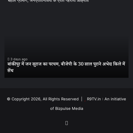
बेहाल ग्रामीण, जनप्रतिनिधियों के प्रति गहराया आक्रोश
बांकीपुर
वी
में
दौर
जन
के
सुराज
स
का
बन
परचम,
सड
बीजेपी
बन
के
आ
3 days ago
बांकीपुर में जन सुराज का परचम, बीजेपी के 30 साल पुराने अभेद्य किले में
30
पत
सेंध
साल
के
पुराने
मिश
अभेद्य
टो
किले
में
में
बद
© Copyright 2026, All Rights Reserved |
R9TV.in : An initiative
सेंध
से
of Bizpulse Media
बेह
ग्र
जनप
Facebook
के