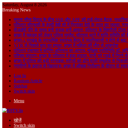
Saturday, August 8 2026
Breaking News
सुस्ता सीमा विवाद के बीच SSB और APF की हाई-लेवल बैठक, यथास्थि
पतिलार सीएचसी के हेल्दी बेबी शो में प्रियंका देवी के लाल का जलवा, प्र
वीआईपी दौरे के समय बनी सड़क बनी आफत, पतिलार के मिश्रौली टोला में
बगहा में चहलूम को लेकर पुलिस मुस्तैद: चौतरवा थाने में शांति समिति की 
बगहा-1 प्रखंड के प्राथमिक स्वास्थ्य केंद्र में जलनिकासी न होने से बढ़
VTR से निकले बाघ का हमला, बगहा में महिला की मौत से आक्रोश
पतिलार पंचायत में फॉगिंग अभियान का आगाज, मुखिया प्रतिनिधि डॉ. अभि
पश्चिम चंपारण: बगहा के पतिलार में बड़ा हादसा, पानी भरे गड्ढे में गिरन
बगहा में पुलिस की बड़ी स्ट्राइक: मरीजों को ढोने वाली एम्बुलेंस से न
ग्रामीणों के इलाज से खिलवाड़: बगहा में औचक निरीक्षण के दौरान दो स्वास्थ्
Log In
Random Article
Sidebar
Switch skin
Menu
खोजें
Switch skin