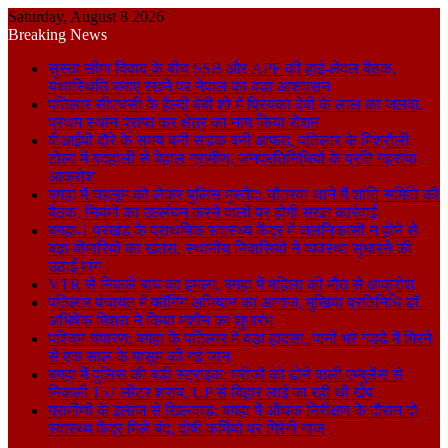
Saturday, August 8 2026
Breaking News
सुस्ता सीमा विवाद के बीच SSB और APF की हाई-लेवल बैठक,
यथास्थिति बनाए रखने पर नेपाल का बड़ा आश्वासन
पतिलार सीएचसी के हेल्दी बेबी शो में प्रियंका देवी के लाल का जलवा,
प्रथम स्थान प्राप्त कर क्षेत्र का नाम किया रोशन
वीआईपी दौरे के समय बनी सड़क बनी आफत, पतिलार के मिश्रौली
टोला में बदहाली से बेहाल ग्रामीण, जनप्रतिनिधियों के प्रति गहराया
आक्रोश
बगहा में चहलूम को लेकर पुलिस मुस्तैद: चौतरवा थाने में शांति समिति की
बैठक, नियमों का उल्लंघन करने वालों पर होगी सख्त कार्रवाई
बगहा-1 प्रखंड के प्राथमिक स्वास्थ्य केंद्र में जलनिकासी न होने से
बढ़ा बीमारियों का खतरा, स्थानीय निवासियों ने व्यवस्था सुधारने की
उठाई मांग।
VTR से निकले बाघ का हमला, बगहा में महिला की मौत से आक्रोश
पतिलार पंचायत में फॉगिंग अभियान का आगाज, मुखिया प्रतिनिधि डॉ.
अभिषेक मिश्रा ने किया मशीन का शुभारंभ
पश्चिम चंपारण: बगहा के पतिलार में बड़ा हादसा, पानी भरे गड्ढे में गिरने
से एक साल के मासूम की गई जान
बगहा में पुलिस की बड़ी स्ट्राइक: मरीजों को ढोने वाली एम्बुलेंस से
निकली 157 लीटर शराब, UP से बिहार लाई जा रही थी खेप
ग्रामीणों के इलाज से खिलवाड़: बगहा में औचक निरीक्षण के दौरान दो
स्वास्थ्य केंद्र मिले बंद, दोषी कर्मियों पर गिरेगी गाज