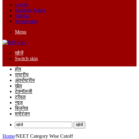
Log In
Random Article
Sidebar
Switch skin
Menu
खोजें
Switch skin
होम
राष्ट्रीय
अंतर्राष्ट्रीय
खेल
टेक्नॉलजी
ट्रैवल
न्यूज
बिजनेस
मनोरंजन
खोजें
Home
/
NEET Category Wise Cutoff