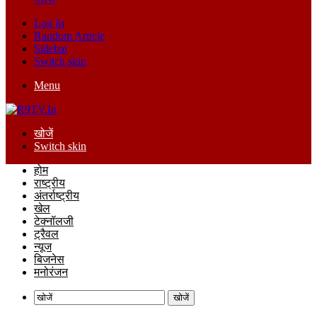
Log In
Random Article
Sidebar
Switch skin
Menu
खोजें
Switch skin
होम
राष्ट्रीय
अंतर्राष्ट्रीय
खेल
टेक्नॉलजी
ट्रैवल
न्यूज
बिजनेस
मनोरंजन
खोजें