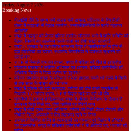
Friday, August 7 2026
Breaking News
वीआईपी दौरे के समय बनी सड़क बनी आफत, पतिलार के मिश्रौली
टोला में बदहाली से बेहाल ग्रामीण, जनप्रतिनिधियों के प्रति गहराया
आक्रोश
बगहा में चहलूम को लेकर पुलिस मुस्तैद: चौतरवा थाने में शांति समिति की
बैठक, नियमों का उल्लंघन करने वालों पर होगी सख्त कार्रवाई
बगहा-1 प्रखंड के प्राथमिक स्वास्थ्य केंद्र में जलनिकासी न होने से
बढ़ा बीमारियों का खतरा, स्थानीय निवासियों ने व्यवस्था सुधारने की
उठाई मांग।
VTR से निकले बाघ का हमला, बगहा में महिला की मौत से आक्रोश
पतिलार पंचायत में फॉगिंग अभियान का आगाज, मुखिया प्रतिनिधि डॉ.
अभिषेक मिश्रा ने किया मशीन का शुभारंभ
पश्चिम चंपारण: बगहा के पतिलार में बड़ा हादसा, पानी भरे गड्ढे में गिरने
से एक साल के मासूम की गई जान
बगहा में पुलिस की बड़ी स्ट्राइक: मरीजों को ढोने वाली एम्बुलेंस से
निकली 157 लीटर शराब, UP से बिहार लाई जा रही थी खेप
ग्रामीणों के इलाज से खिलवाड़: बगहा में औचक निरीक्षण के दौरान दो
स्वास्थ्य केंद्र मिले बंद, दोषी कर्मियों पर गिरेगी गाज
बगहा में टीबी मुक्त भारत अभियान: मरीजों को मिली पोषण पोटली और
टीपीटी किट, अफसरों ने दिए सेहतमंद रहने के टिप्स
अरवल में सिविल सर्जन से बदसलूकी का मामला: पूरे बिहार में डॉक्टरों
का हल्लाबोल, बगहा के पतिलार एपीएचसी में भी ओपीडी बंद, भटकते रहे
मरीज