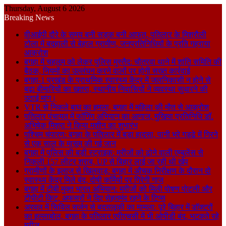
Thursday, August 6 2026
Breaking News
वीआईपी दौरे के समय बनी सड़क बनी आफत, पतिलार के मिश्रौली
टोला में बदहाली से बेहाल ग्रामीण, जनप्रतिनिधियों के प्रति गहराया
आक्रोश
बगहा में चहलूम को लेकर पुलिस मुस्तैद: चौतरवा थाने में शांति समिति की
बैठक, नियमों का उल्लंघन करने वालों पर होगी सख्त कार्रवाई
बगहा-1 प्रखंड के प्राथमिक स्वास्थ्य केंद्र में जलनिकासी न होने से
बढ़ा बीमारियों का खतरा, स्थानीय निवासियों ने व्यवस्था सुधारने की
उठाई मांग।
VTR से निकले बाघ का हमला, बगहा में महिला की मौत से आक्रोश
पतिलार पंचायत में फॉगिंग अभियान का आगाज, मुखिया प्रतिनिधि डॉ.
अभिषेक मिश्रा ने किया मशीन का शुभारंभ
पश्चिम चंपारण: बगहा के पतिलार में बड़ा हादसा, पानी भरे गड्ढे में गिरने
से एक साल के मासूम की गई जान
बगहा में पुलिस की बड़ी स्ट्राइक: मरीजों को ढोने वाली एम्बुलेंस से
निकली 157 लीटर शराब, UP से बिहार लाई जा रही थी खेप
ग्रामीणों के इलाज से खिलवाड़: बगहा में औचक निरीक्षण के दौरान दो
स्वास्थ्य केंद्र मिले बंद, दोषी कर्मियों पर गिरेगी गाज
बगहा में टीबी मुक्त भारत अभियान: मरीजों को मिली पोषण पोटली और
टीपीटी किट, अफसरों ने दिए सेहतमंद रहने के टिप्स
अरवल में सिविल सर्जन से बदसलूकी का मामला: पूरे बिहार में डॉक्टरों
का हल्लाबोल, बगहा के पतिलार एपीएचसी में भी ओपीडी बंद, भटकते रहे
मरीज