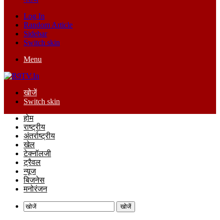
Log In
Random Article
Sidebar
Switch skin
Menu
खोजें
Switch skin
होम
राष्ट्रीय
अंतर्राष्ट्रीय
खेल
टेक्नॉलजी
ट्रैवल
न्यूज
बिजनेस
मनोरंजन
खोजें