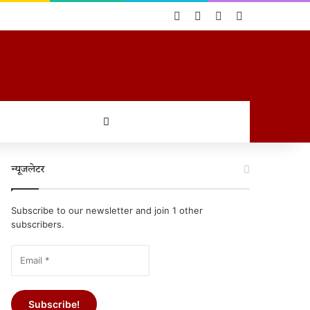
Log In
Random Article
Sidebar
Switch skin
खोजें
न्यूजलेटर
Subscribe to our newsletter and join 1 other
subscribers.