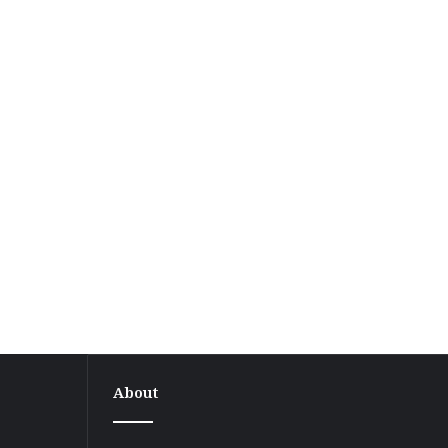
About
वीआईपी
दौरे
के