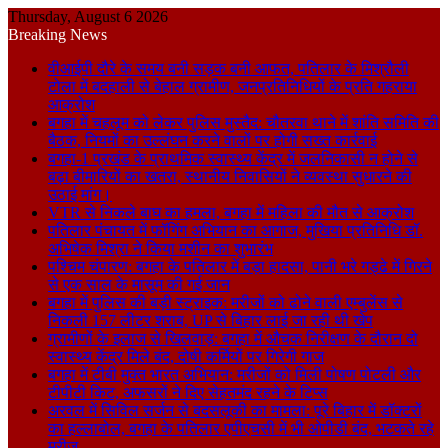
Thursday, August 6 2026
Breaking News
वीआईपी दौरे के समय बनी सड़क बनी आफत, पतिलार के मिश्रौली
टोला में बदहाली से बेहाल ग्रामीण, जनप्रतिनिधियों के प्रति गहराया
आक्रोश
बगहा में चहलूम को लेकर पुलिस मुस्तैद: चौतरवा थाने में शांति समिति की
बैठक, नियमों का उल्लंघन करने वालों पर होगी सख्त कार्रवाई
बगहा-1 प्रखंड के प्राथमिक स्वास्थ्य केंद्र में जलनिकासी न होने से
बढ़ा बीमारियों का खतरा, स्थानीय निवासियों ने व्यवस्था सुधारने की
उठाई मांग।
VTR से निकले बाघ का हमला, बगहा में महिला की मौत से आक्रोश
पतिलार पंचायत में फॉगिंग अभियान का आगाज, मुखिया प्रतिनिधि डॉ.
अभिषेक मिश्रा ने किया मशीन का शुभारंभ
पश्चिम चंपारण: बगहा के पतिलार में बड़ा हादसा, पानी भरे गड्ढे में गिरने
से एक साल के मासूम की गई जान
बगहा में पुलिस की बड़ी स्ट्राइक: मरीजों को ढोने वाली एम्बुलेंस से
निकली 157 लीटर शराब, UP से बिहार लाई जा रही थी खेप
ग्रामीणों के इलाज से खिलवाड़: बगहा में औचक निरीक्षण के दौरान दो
स्वास्थ्य केंद्र मिले बंद, दोषी कर्मियों पर गिरेगी गाज
बगहा में टीबी मुक्त भारत अभियान: मरीजों को मिली पोषण पोटली और
टीपीटी किट, अफसरों ने दिए सेहतमंद रहने के टिप्स
अरवल में सिविल सर्जन से बदसलूकी का मामला: पूरे बिहार में डॉक्टरों
का हल्लाबोल, बगहा के पतिलार एपीएचसी में भी ओपीडी बंद, भटकते रहे
मरीज