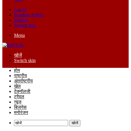
Log In
Random Article
Sidebar
Switch skin
Menu
खोजें
Switch skin
होम
राष्ट्रीय
अंतर्राष्ट्रीय
खेल
टेक्नॉलजी
ट्रैवल
न्यूज
बिजनेस
मनोरंजन
खोजें