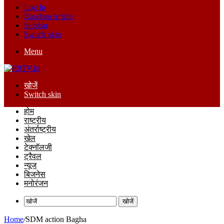
Log In
Random Article
Sidebar
Switch skin
Menu
खोजें
Switch skin
होम
राष्ट्रीय
अंतर्राष्ट्रीय
खेल
टेक्नॉलजी
ट्रैवल
न्यूज
बिजनेस
मनोरंजन
खोजें
Home
/
SDM action Bagha