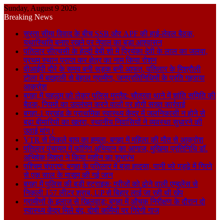
Sunday, August 9 2026
Breaking News
सुस्ता सीमा विवाद के बीच SSB और APF की हाई-लेवल बैठक,
यथास्थिति बनाए रखने पर नेपाल का बड़ा आश्वासन
पतिलार सीएचसी के हेल्दी बेबी शो में प्रियंका देवी के लाल का जलवा,
प्रथम स्थान प्राप्त कर क्षेत्र का नाम किया रोशन
वीआईपी दौरे के समय बनी सड़क बनी आफत, पतिलार के मिश्रौली
टोला में बदहाली से बेहाल ग्रामीण, जनप्रतिनिधियों के प्रति गहराया
आक्रोश
बगहा में चहलूम को लेकर पुलिस मुस्तैद: चौतरवा थाने में शांति समिति की
बैठक, नियमों का उल्लंघन करने वालों पर होगी सख्त कार्रवाई
बगहा-1 प्रखंड के प्राथमिक स्वास्थ्य केंद्र में जलनिकासी न होने से
बढ़ा बीमारियों का खतरा, स्थानीय निवासियों ने व्यवस्था सुधारने की
उठाई मांग।
VTR से निकले बाघ का हमला, बगहा में महिला की मौत से आक्रोश
पतिलार पंचायत में फॉगिंग अभियान का आगाज, मुखिया प्रतिनिधि डॉ.
अभिषेक मिश्रा ने किया मशीन का शुभारंभ
पश्चिम चंपारण: बगहा के पतिलार में बड़ा हादसा, पानी भरे गड्ढे में गिरने
से एक साल के मासूम की गई जान
बगहा में पुलिस की बड़ी स्ट्राइक: मरीजों को ढोने वाली एम्बुलेंस से
निकली 157 लीटर शराब, UP से बिहार लाई जा रही थी खेप
ग्रामीणों के इलाज से खिलवाड़: बगहा में औचक निरीक्षण के दौरान दो
स्वास्थ्य केंद्र मिले बंद, दोषी कर्मियों पर गिरेगी गाज