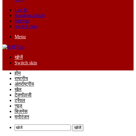
Log In
Random Article
Sidebar
Switch skin
Menu
खोजें
Switch skin
होम
राष्ट्रीय
अंतर्राष्ट्रीय
खेल
टेक्नॉलजी
ट्रैवल
न्यूज
बिजनेस
मनोरंजन
खोजें