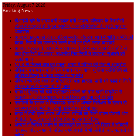
Friday, August 7 2026
Breaking News
वीआईपी दौरे के समय बनी सड़क बनी आफत, पतिलार के मिश्रौली
टोला में बदहाली से बेहाल ग्रामीण, जनप्रतिनिधियों के प्रति गहराया
आक्रोश
बगहा में चहलूम को लेकर पुलिस मुस्तैद: चौतरवा थाने में शांति समिति की
बैठक, नियमों का उल्लंघन करने वालों पर होगी सख्त कार्रवाई
बगहा-1 प्रखंड के प्राथमिक स्वास्थ्य केंद्र में जलनिकासी न होने से
बढ़ा बीमारियों का खतरा, स्थानीय निवासियों ने व्यवस्था सुधारने की
उठाई मांग।
VTR से निकले बाघ का हमला, बगहा में महिला की मौत से आक्रोश
पतिलार पंचायत में फॉगिंग अभियान का आगाज, मुखिया प्रतिनिधि डॉ.
अभिषेक मिश्रा ने किया मशीन का शुभारंभ
पश्चिम चंपारण: बगहा के पतिलार में बड़ा हादसा, पानी भरे गड्ढे में गिरने
से एक साल के मासूम की गई जान
बगहा में पुलिस की बड़ी स्ट्राइक: मरीजों को ढोने वाली एम्बुलेंस से
निकली 157 लीटर शराब, UP से बिहार लाई जा रही थी खेप
ग्रामीणों के इलाज से खिलवाड़: बगहा में औचक निरीक्षण के दौरान दो
स्वास्थ्य केंद्र मिले बंद, दोषी कर्मियों पर गिरेगी गाज
बगहा में टीबी मुक्त भारत अभियान: मरीजों को मिली पोषण पोटली और
टीपीटी किट, अफसरों ने दिए सेहतमंद रहने के टिप्स
अरवल में सिविल सर्जन से बदसलूकी का मामला: पूरे बिहार में डॉक्टरों
का हल्लाबोल, बगहा के पतिलार एपीएचसी में भी ओपीडी बंद, भटकते रहे
मरीज