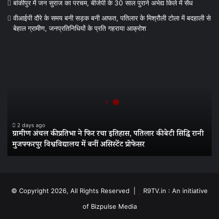
बांकीपुर में जन सुराज का परचम, बीजेपी के 30 साल पुराने अभेद्य किले में सेंध
वीआईपी दौरे के समय बनी सड़क बनी आफत, पतिलार के मिश्रौली टोला में बदहाली से
बेहाल ग्रामीण, जनप्रतिनिधियों के प्रति गहराया आक्रोश
ग्रामीण
अंचल
की
प्रतिभा
ने
फिर
रचा
इतिहास,
2 days ago
ग्रामीण अंचल की प्रतिभा ने फिर रचा इतिहास, पतिलार की बेटी सिद्धि रानी
पतिलार
मुजफ्फरपुर विश्वविद्यालय में बनीं असिस्टेंट प्रोफेसर
की
बेटी
सिद्धि
रानी
मुजफ्फरपुर
© Copyright 2026, All Rights Reserved |
R9TV.in : An initiative
विश्वविद्यालय
of Bizpulse Media
में
बनीं