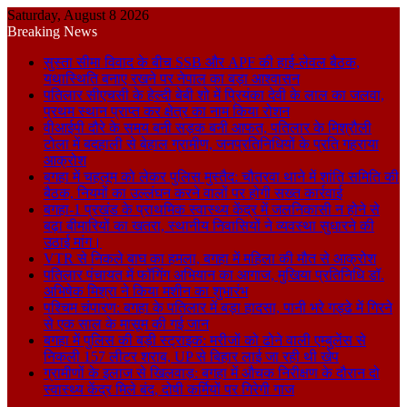
Saturday, August 8 2026
Breaking News
सुस्ता सीमा विवाद के बीच SSB और APF की हाई-लेवल बैठक,
यथास्थिति बनाए रखने पर नेपाल का बड़ा आश्वासन
पतिलार सीएचसी के हेल्दी बेबी शो में प्रियंका देवी के लाल का जलवा,
प्रथम स्थान प्राप्त कर क्षेत्र का नाम किया रोशन
वीआईपी दौरे के समय बनी सड़क बनी आफत, पतिलार के मिश्रौली
टोला में बदहाली से बेहाल ग्रामीण, जनप्रतिनिधियों के प्रति गहराया
आक्रोश
बगहा में चहलूम को लेकर पुलिस मुस्तैद: चौतरवा थाने में शांति समिति की
बैठक, नियमों का उल्लंघन करने वालों पर होगी सख्त कार्रवाई
बगहा-1 प्रखंड के प्राथमिक स्वास्थ्य केंद्र में जलनिकासी न होने से
बढ़ा बीमारियों का खतरा, स्थानीय निवासियों ने व्यवस्था सुधारने की
उठाई मांग।
VTR से निकले बाघ का हमला, बगहा में महिला की मौत से आक्रोश
पतिलार पंचायत में फॉगिंग अभियान का आगाज, मुखिया प्रतिनिधि डॉ.
अभिषेक मिश्रा ने किया मशीन का शुभारंभ
पश्चिम चंपारण: बगहा के पतिलार में बड़ा हादसा, पानी भरे गड्ढे में गिरने
से एक साल के मासूम की गई जान
बगहा में पुलिस की बड़ी स्ट्राइक: मरीजों को ढोने वाली एम्बुलेंस से
निकली 157 लीटर शराब, UP से बिहार लाई जा रही थी खेप
ग्रामीणों के इलाज से खिलवाड़: बगहा में औचक निरीक्षण के दौरान दो
स्वास्थ्य केंद्र मिले बंद, दोषी कर्मियों पर गिरेगी गाज