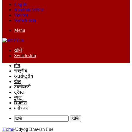
Log In
Random Article
Sidebar
Switch skin
Menu
खोजें
Switch skin
होम
राष्ट्रीय
अंतर्राष्ट्रीय
खेल
टेक्नॉलजी
ट्रैवल
न्यूज
बिजनेस
मनोरंजन
खोजें
Home
/
Udyog Bhawan Fire