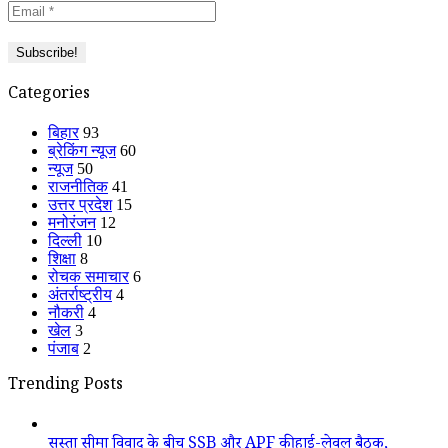
Categories
बिहार
93
ब्रेकिंग न्यूज
60
न्यूज
50
राजनीतिक
41
उत्तर प्रदेश
15
मनोरंजन
12
दिल्ली
10
शिक्षा
8
रोचक समाचार
6
अंतर्राष्ट्रीय
4
नौकरी
4
खेल
3
पंजाब
2
Trending Posts
सुस्ता सीमा विवाद के बीच SSB और APF की हाई-लेवल बैठक,