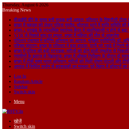
Thursday, August 6 2026
Breaking News
वीआईपी दौरे के समय बनी सड़क बनी आफत, पतिलार के मिश्रौली टोला में
बगहा में चहलूम को लेकर पुलिस मुस्तैद: चौतरवा थाने में शांति समिति की 
बगहा-1 प्रखंड के प्राथमिक स्वास्थ्य केंद्र में जलनिकासी न होने से बढ़
VTR से निकले बाघ का हमला, बगहा में महिला की मौत से आक्रोश
पतिलार पंचायत में फॉगिंग अभियान का आगाज, मुखिया प्रतिनिधि डॉ. अभि
पश्चिम चंपारण: बगहा के पतिलार में बड़ा हादसा, पानी भरे गड्ढे में गिरन
बगहा में पुलिस की बड़ी स्ट्राइक: मरीजों को ढोने वाली एम्बुलेंस से न
ग्रामीणों के इलाज से खिलवाड़: बगहा में औचक निरीक्षण के दौरान दो स्वास्थ्
बगहा में टीबी मुक्त भारत अभियान: मरीजों को मिली पोषण पोटली और टीपी
अरवल में सिविल सर्जन से बदसलूकी का मामला: पूरे बिहार में डॉक्टरों क
Log In
Random Article
Sidebar
Switch skin
Menu
खोजें
Switch skin