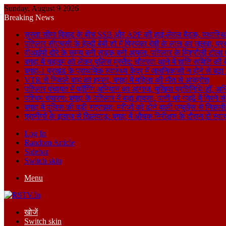
Sunday, August 9 2026
Breaking News
सुस्ता सीमा विवाद के बीच SSB और APF की हाई-लेवल बैठक, यथास्थि
पतिलार सीएचसी के हेल्दी बेबी शो में प्रियंका देवी के लाल का जलवा, प्र
वीआईपी दौरे के समय बनी सड़क बनी आफत, पतिलार के मिश्रौली टोला में
बगहा में चहलूम को लेकर पुलिस मुस्तैद: चौतरवा थाने में शांति समिति की 
बगहा-1 प्रखंड के प्राथमिक स्वास्थ्य केंद्र में जलनिकासी न होने से बढ़
VTR से निकले बाघ का हमला, बगहा में महिला की मौत से आक्रोश
पतिलार पंचायत में फॉगिंग अभियान का आगाज, मुखिया प्रतिनिधि डॉ. अभि
पश्चिम चंपारण: बगहा के पतिलार में बड़ा हादसा, पानी भरे गड्ढे में गिरन
बगहा में पुलिस की बड़ी स्ट्राइक: मरीजों को ढोने वाली एम्बुलेंस से न
ग्रामीणों के इलाज से खिलवाड़: बगहा में औचक निरीक्षण के दौरान दो स्वास्थ्
Log In
Random Article
Sidebar
Switch skin
Menu
खोजें
Switch skin