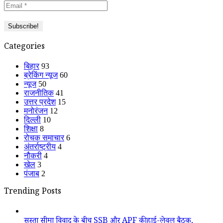
Categories
बिहार
93
ब्रेकिंग न्यूज
60
न्यूज
50
राजनीतिक
41
उत्तर प्रदेश
15
मनोरंजन
12
दिल्ली
10
शिक्षा
8
रोचक समाचार
6
अंतर्राष्ट्रीय
4
नौकरी
4
खेल
3
पंजाब
2
Trending Posts
सुस्ता सीमा विवाद के बीच SSB और APF की हाई-लेवल बैठक,