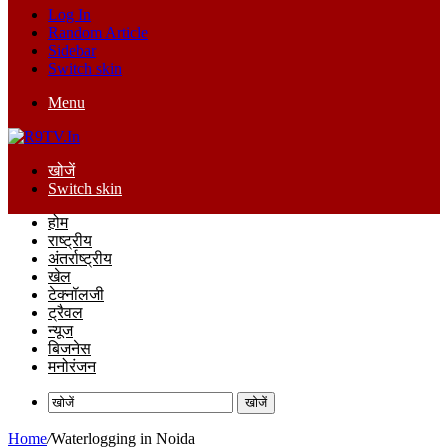
Log In
Random Article
Sidebar
Switch skin
Menu
खोजें
Switch skin
होम
राष्ट्रीय
अंतर्राष्ट्रीय
खेल
टेक्नॉलजी
ट्रैवल
न्यूज
बिजनेस
मनोरंजन
खोजें
Home
/
Waterlogging in Noida