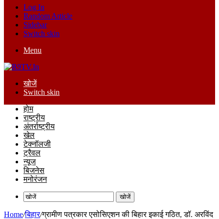
Log In
Random Article
Sidebar
Switch skin
Menu
खोजें
Switch skin
होम
राष्ट्रीय
अंतर्राष्ट्रीय
खेल
टेक्नॉलजी
ट्रैवल
न्यूज
बिजनेस
मनोरंजन
खोजें
Home
/
बिहार
/
ग्रामीण पत्रकार एसोसिएशन की बिहार इकाई गठित, डॉ. अरविंद