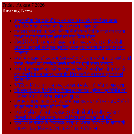
Friday, August 7 2026
Breaking News
सुस्ता सीमा विवाद के बीच SSB और APF की हाई-लेवल बैठक,
यथास्थिति बनाए रखने पर नेपाल का बड़ा आश्वासन
पतिलार सीएचसी के हेल्दी बेबी शो में प्रियंका देवी के लाल का जलवा,
प्रथम स्थान प्राप्त कर क्षेत्र का नाम किया रोशन
वीआईपी दौरे के समय बनी सड़क बनी आफत, पतिलार के मिश्रौली
टोला में बदहाली से बेहाल ग्रामीण, जनप्रतिनिधियों के प्रति गहराया
आक्रोश
बगहा में चहलूम को लेकर पुलिस मुस्तैद: चौतरवा थाने में शांति समिति की
बैठक, नियमों का उल्लंघन करने वालों पर होगी सख्त कार्रवाई
बगहा-1 प्रखंड के प्राथमिक स्वास्थ्य केंद्र में जलनिकासी न होने से
बढ़ा बीमारियों का खतरा, स्थानीय निवासियों ने व्यवस्था सुधारने की
उठाई मांग।
VTR से निकले बाघ का हमला, बगहा में महिला की मौत से आक्रोश
पतिलार पंचायत में फॉगिंग अभियान का आगाज, मुखिया प्रतिनिधि डॉ.
अभिषेक मिश्रा ने किया मशीन का शुभारंभ
पश्चिम चंपारण: बगहा के पतिलार में बड़ा हादसा, पानी भरे गड्ढे में गिरने
से एक साल के मासूम की गई जान
बगहा में पुलिस की बड़ी स्ट्राइक: मरीजों को ढोने वाली एम्बुलेंस से
निकली 157 लीटर शराब, UP से बिहार लाई जा रही थी खेप
ग्रामीणों के इलाज से खिलवाड़: बगहा में औचक निरीक्षण के दौरान दो
स्वास्थ्य केंद्र मिले बंद, दोषी कर्मियों पर गिरेगी गाज