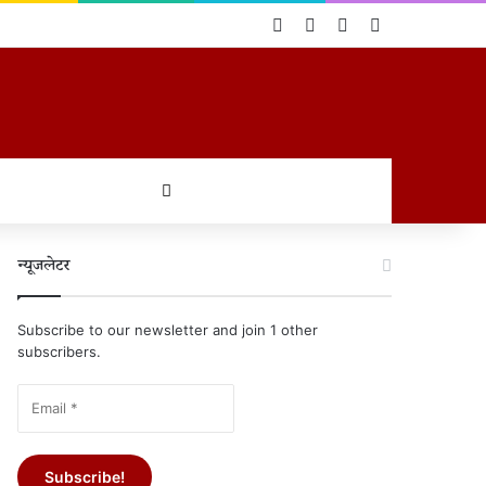
Log In
Random Article
Sidebar
Switch skin
खोजें
न्यूजलेटर
Subscribe to our newsletter and join 1 other
subscribers.