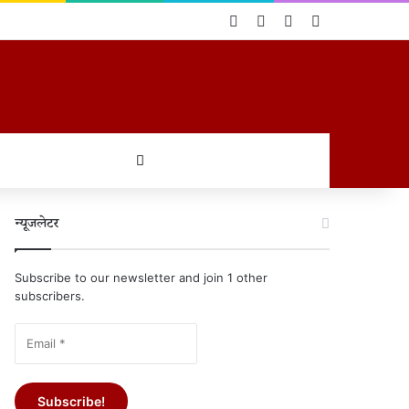
Log In
Random Article
Sidebar
Switch skin
खोजें
न्यूजलेटर
Subscribe to our newsletter and join 1 other
subscribers.