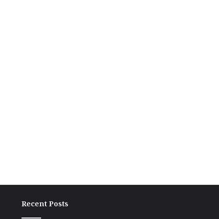
Recent Posts
बांकीपुर
वीआई
में
दौरे