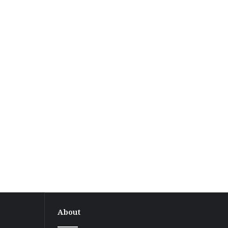
About
ग्रामीण
अंचल