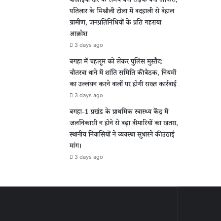
वीआईपी दौरे के समय बनी सड़क बनी आफत,
पतिलार के मिश्रौली टोला में बदहाली से बेहाल
ग्रामीण, जनप्रतिनिधियों के प्रति गहराया
आक्रोश
3 days ago
बगहा में चहलूम को लेकर पुलिस मुस्तैद:
चौतरवा थाने में शांति समिति की बैठक, नियमों
का उल्लंघन करने वालों पर होगी सख्त कार्रवाई
3 days ago
बगहा-1 प्रखंड के प्राथमिक स्वास्थ्य केंद्र में
जलनिकासी न होने से बढ़ा बीमारियों का खतरा,
स्थानीय निवासियों ने व्यवस्था सुधारने की उठाई
मांग।
3 days ago
पी
बगहा
में