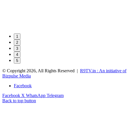
1
2
3
4
5
© Copyright 2026, All Rights Reserved |
R9TV.in : An initiative of
Bizpulse Media
Facebook
Facebook
X
WhatsApp
Telegram
Back to top button