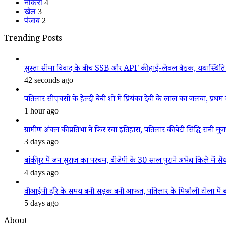
नौकरी
4
खेल
3
पंजाब
2
Trending Posts
सुस्ता सीमा विवाद के बीच SSB और APF की हाई-लेवल बैठक, यथास्थिति 
42 seconds ago
पतिलार सीएचसी के हेल्दी बेबी शो में प्रियंका देवी के लाल का जलवा, प्रथम स
1 hour ago
ग्रामीण अंचल की प्रतिभा ने फिर रचा इतिहास, पतिलार की बेटी सिद्धि रानी मुजफ्फ
3 days ago
बांकीपुर में जन सुराज का परचम, बीजेपी के 30 साल पुराने अभेद्य किले में सें
4 days ago
वीआईपी दौरे के समय बनी सड़क बनी आफत, पतिलार के मिश्रौली टोला में बदहा
5 days ago
About