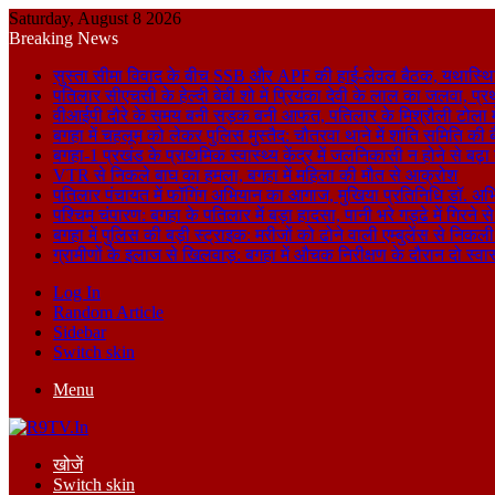
Saturday, August 8 2026
Breaking News
सुस्ता सीमा विवाद के बीच SSB और APF की हाई-लेवल बैठक, यथास्थि
पतिलार सीएचसी के हेल्दी बेबी शो में प्रियंका देवी के लाल का जलवा, प्र
वीआईपी दौरे के समय बनी सड़क बनी आफत, पतिलार के मिश्रौली टोला में
बगहा में चहलूम को लेकर पुलिस मुस्तैद: चौतरवा थाने में शांति समिति की 
बगहा-1 प्रखंड के प्राथमिक स्वास्थ्य केंद्र में जलनिकासी न होने से बढ़
VTR से निकले बाघ का हमला, बगहा में महिला की मौत से आक्रोश
पतिलार पंचायत में फॉगिंग अभियान का आगाज, मुखिया प्रतिनिधि डॉ. अभि
पश्चिम चंपारण: बगहा के पतिलार में बड़ा हादसा, पानी भरे गड्ढे में गिरन
बगहा में पुलिस की बड़ी स्ट्राइक: मरीजों को ढोने वाली एम्बुलेंस से न
ग्रामीणों के इलाज से खिलवाड़: बगहा में औचक निरीक्षण के दौरान दो स्वास्थ्
Log In
Random Article
Sidebar
Switch skin
Menu
खोजें
Switch skin