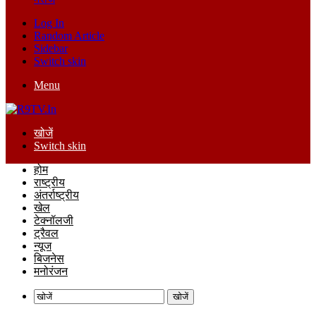
Log In
Random Article
Sidebar
Switch skin
Menu
खोजें
Switch skin
होम
राष्ट्रीय
अंतर्राष्ट्रीय
खेल
टेक्नॉलजी
ट्रैवल
न्यूज
बिजनेस
मनोरंजन
खोजें