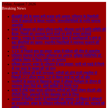
Friday, August 7 2026
Breaking News
वीआईपी दौरे के समय बनी सड़क बनी आफत, पतिलार के मिश्रौली
टोला में बदहाली से बेहाल ग्रामीण, जनप्रतिनिधियों के प्रति गहराया
आक्रोश
बगहा में चहलूम को लेकर पुलिस मुस्तैद: चौतरवा थाने में शांति समिति की
बैठक, नियमों का उल्लंघन करने वालों पर होगी सख्त कार्रवाई
बगहा-1 प्रखंड के प्राथमिक स्वास्थ्य केंद्र में जलनिकासी न होने से
बढ़ा बीमारियों का खतरा, स्थानीय निवासियों ने व्यवस्था सुधारने की
उठाई मांग।
VTR से निकले बाघ का हमला, बगहा में महिला की मौत से आक्रोश
पतिलार पंचायत में फॉगिंग अभियान का आगाज, मुखिया प्रतिनिधि डॉ.
अभिषेक मिश्रा ने किया मशीन का शुभारंभ
पश्चिम चंपारण: बगहा के पतिलार में बड़ा हादसा, पानी भरे गड्ढे में गिरने
से एक साल के मासूम की गई जान
बगहा में पुलिस की बड़ी स्ट्राइक: मरीजों को ढोने वाली एम्बुलेंस से
निकली 157 लीटर शराब, UP से बिहार लाई जा रही थी खेप
ग्रामीणों के इलाज से खिलवाड़: बगहा में औचक निरीक्षण के दौरान दो
स्वास्थ्य केंद्र मिले बंद, दोषी कर्मियों पर गिरेगी गाज
बगहा में टीबी मुक्त भारत अभियान: मरीजों को मिली पोषण पोटली और
टीपीटी किट, अफसरों ने दिए सेहतमंद रहने के टिप्स
अरवल में सिविल सर्जन से बदसलूकी का मामला: पूरे बिहार में डॉक्टरों
का हल्लाबोल, बगहा के पतिलार एपीएचसी में भी ओपीडी बंद, भटकते रहे
मरीज