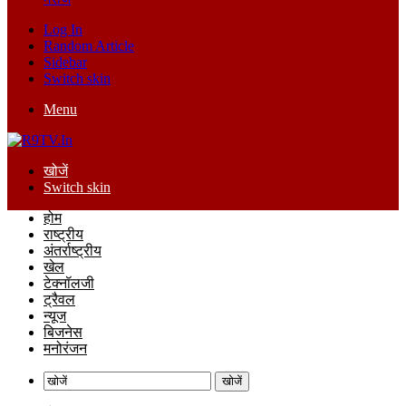
Log In
Random Article
Sidebar
Switch skin
Menu
खोजें
Switch skin
होम
राष्ट्रीय
अंतर्राष्ट्रीय
खेल
टेक्नॉलजी
ट्रैवल
न्यूज
बिजनेस
मनोरंजन
खोजें