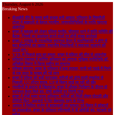
Thursday, August 6 2026
Breaking News
वीआईपी दौरे के समय बनी सड़क बनी आफत, पतिलार के मिश्रौली
टोला में बदहाली से बेहाल ग्रामीण, जनप्रतिनिधियों के प्रति गहराया
आक्रोश
बगहा में चहलूम को लेकर पुलिस मुस्तैद: चौतरवा थाने में शांति समिति की
बैठक, नियमों का उल्लंघन करने वालों पर होगी सख्त कार्रवाई
बगहा-1 प्रखंड के प्राथमिक स्वास्थ्य केंद्र में जलनिकासी न होने से
बढ़ा बीमारियों का खतरा, स्थानीय निवासियों ने व्यवस्था सुधारने की
उठाई मांग।
VTR से निकले बाघ का हमला, बगहा में महिला की मौत से आक्रोश
पतिलार पंचायत में फॉगिंग अभियान का आगाज, मुखिया प्रतिनिधि डॉ.
अभिषेक मिश्रा ने किया मशीन का शुभारंभ
पश्चिम चंपारण: बगहा के पतिलार में बड़ा हादसा, पानी भरे गड्ढे में गिरने
से एक साल के मासूम की गई जान
बगहा में पुलिस की बड़ी स्ट्राइक: मरीजों को ढोने वाली एम्बुलेंस से
निकली 157 लीटर शराब, UP से बिहार लाई जा रही थी खेप
ग्रामीणों के इलाज से खिलवाड़: बगहा में औचक निरीक्षण के दौरान दो
स्वास्थ्य केंद्र मिले बंद, दोषी कर्मियों पर गिरेगी गाज
बगहा में टीबी मुक्त भारत अभियान: मरीजों को मिली पोषण पोटली और
टीपीटी किट, अफसरों ने दिए सेहतमंद रहने के टिप्स
अरवल में सिविल सर्जन से बदसलूकी का मामला: पूरे बिहार में डॉक्टरों
का हल्लाबोल, बगहा के पतिलार एपीएचसी में भी ओपीडी बंद, भटकते रहे
मरीज