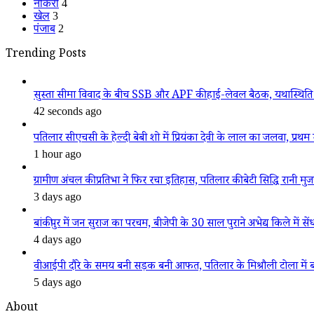
नौकरी
4
खेल
3
पंजाब
2
Trending Posts
सुस्ता सीमा विवाद के बीच SSB और APF की हाई-लेवल बैठक, यथास्थिति 
42 seconds ago
पतिलार सीएचसी के हेल्दी बेबी शो में प्रियंका देवी के लाल का जलवा, प्रथम स
1 hour ago
ग्रामीण अंचल की प्रतिभा ने फिर रचा इतिहास, पतिलार की बेटी सिद्धि रानी मुजफ्फ
3 days ago
बांकीपुर में जन सुराज का परचम, बीजेपी के 30 साल पुराने अभेद्य किले में सें
4 days ago
वीआईपी दौरे के समय बनी सड़क बनी आफत, पतिलार के मिश्रौली टोला में बदहा
5 days ago
About