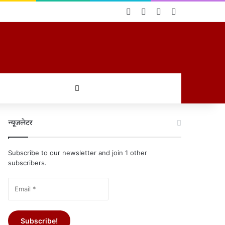
Log In
Random Article
Sidebar
Switch skin
खोजें
न्यूजलेटर
Subscribe to our newsletter and join 1 other
subscribers.